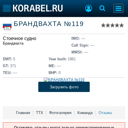
Список судов
БРАНДВАХТА №119
Тип судна
Добавить судно
RU
Добавить проект
Стоечное судно
Последние 100
IMO:
----
Брандвахта
Call Sign:
----
Судостроение
Торговая площадка
MMSI:
----
Пульс
Доска объявлений
DWT:
5
Year built:
1961
Новости
Продажа флота
GT:
371
ME:
----
Компании
Оборудование
TEU:
----
BHP:
0
Репутация
Изделия
Работа
Материалы
Загрузить фото
Крюинг
Услуги
Журнал
Реклама
Главная
ТТХ
Фотогалерея
Команда
Отзывы
Конференции
Флот
Оставлять отзывы могут только зарегистрированные