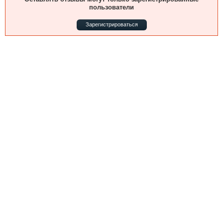
Выставки и семинары
Галерея флота
пользователи
Личности
Форум
Зарегистрироваться
Словарь
Отзывы
Все службы