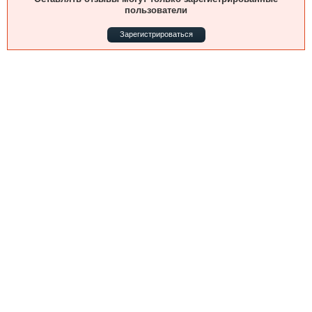
Выставки и семинары
Галерея флота
пользователи
Личности
Форум
Зарегистрироваться
Словарь
Отзывы
Все службы