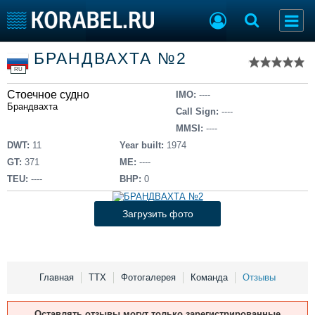
Список судов
БРАНДВАХТА №2
Тип судна
Добавить судно
RU
Добавить проект
Стоечное судно
Последние 100
IMO:
----
Брандвахта
Call Sign:
----
Судостроение
Торговая площадка
MMSI:
----
Пульс
Доска объявлений
DWT:
11
Year built:
1974
Новости
Продажа флота
GT:
371
ME:
----
Компании
Оборудование
TEU:
----
BHP:
0
Репутация
Изделия
Работа
Материалы
Загрузить фото
Крюинг
Услуги
Журнал
Реклама
Главная
ТТХ
Фотогалерея
Команда
Отзывы
Конференции
Флот
Оставлять отзывы могут только зарегистрированные