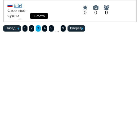
DWT
: 0
HP
Б-54
Стоечное
0
0
0
судно
+ фото
: 21,
DWT
: 0
HP
Назад
1
2
3
4
5
9
Вперед
...