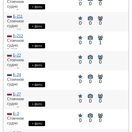
33,6,
:
Стоечное
HP
0
0
0
0
судно
+ фото
: 5,
DWT
: 0,
HP
Б-211
: 2Ч
ME
Стоечное
0
0
0
10,5/13
судно
+ фото
: 13,
DWT
: 0
HP
Б-212
Стоечное
0
0
1
судно
,
+ фото
Б-212
: 14,
DWT
Б-22
: 59,
HP
Стоечное
0
0
0
: 6Ч
ME
судно
+ фото
12/14
: 0,
DWT
: 0
HP
Б-24
Стоечное
0
0
0
судно
+ фото
:
DWT
40,91,
Б-27
: 0
HP
Стоечное
0
0
0
судно
+ фото
: 0,
DWT
: 0
HP
Б-3
Стоечное
0
0
0
судно
+ фото
:
DWT