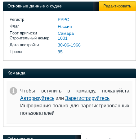
Выставки и семинары
Галерея флота
Основные данные о судне
Редактировать
Личности
Форум
Словарь
Отзывы
Регистр
РРРС
Все службы
Флаг
Россия
Порт приписки
Самара
Строительный номер
1001
Дата постройки
30-06-1966
Проект
95
Команда
Чтобы вступить в команду, пожалуйста
Авторизуйтесь
или
Зарегистрируйтесь
Информация только для зарегистрированных
пользователей