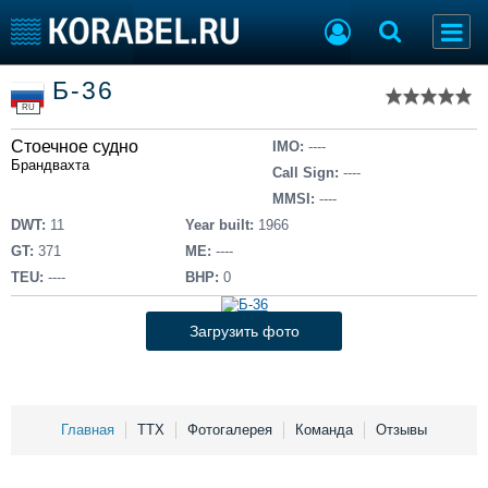
Список судов
Б-36
Тип судна
Добавить судно
RU
Добавить проект
Стоечное судно
Последние 100
IMO:
----
Брандвахта
Call Sign:
----
Судостроение
Торговая площадка
MMSI:
----
Пульс
Доска объявлений
DWT:
11
Year built:
1966
Новости
Продажа флота
GT:
371
ME:
----
Компании
Оборудование
TEU:
----
BHP:
0
Репутация
Изделия
Работа
Материалы
Загрузить фото
Крюинг
Услуги
Журнал
Реклама
Главная
ТТХ
Фотогалерея
Команда
Отзывы
Конференции
Флот