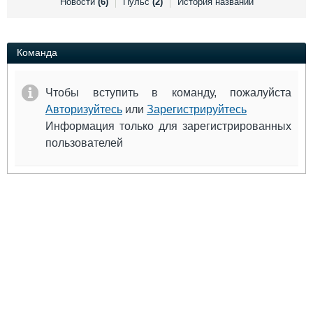
Новости
(6)
Пульс
(2)
История названий
Выставки и семинары
Галерея флота
Личности
Форум
Словарь
Отзывы
Команда
Все службы
Чтобы вступить в команду, пожалуйста
Авторизуйтесь
или
Зарегистрируйтесь
Информация только для зарегистрированных
пользователей