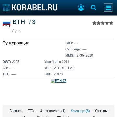
Список судов
ВТН-73
Тип судна
Добавить судно
RU
Добавить проект
Луга
Последние 100
Бункеровщик
IMO:
----
Судостроение
Торговая площадка
Call Sign:
----
Пульс
Доска объявлений
MMSI:
273542810
Новости
Продажа флота
DWT:
2205
Year built:
2014
Компании
Оборудование
GT:
----
ME:
CATERPILLAR
Репутация
Изделия
TEU:
----
BHP:
2x970
Работа
Материалы
Крюинг
Услуги
Журнал
Реклама
Главная
ТТХ
Фотогалерея
(1)
Команда
(6)
Отзывы
Конференции
Флот