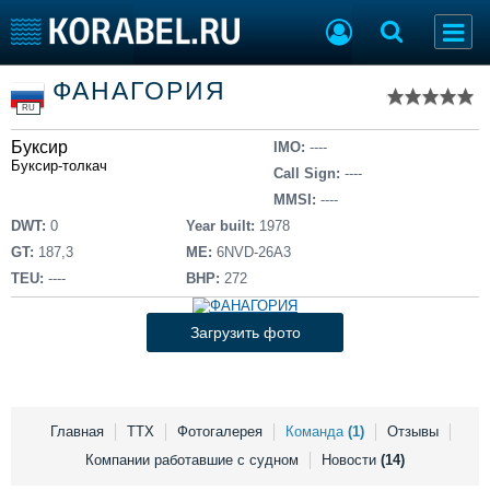
Список судов
ФАНАГОРИЯ
Тип судна
Добавить судно
RU
Добавить проект
Буксир
Последние 100
IMO:
----
Буксир-толкач
Call Sign:
----
Судостроение
Торговая площадка
MMSI:
----
Пульс
Доска объявлений
DWT:
0
Year built:
1978
Новости
Продажа флота
GT:
187,3
ME:
6NVD-26A3
Компании
Оборудование
TEU:
----
BHP:
272
Репутация
Изделия
Работа
Материалы
Загрузить фото
Крюинг
Услуги
Журнал
Реклама
Главная
ТТХ
Фотогалерея
Команда
(1)
Отзывы
Компании работавшие с судном
Новости
(14)
Конференции
Флот