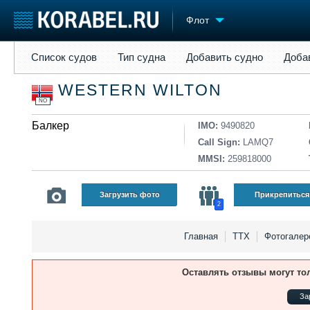
Флот
Список судов
Тип судна
Добавить судно
Добавить прое
Список судов
Тип судна
Добавить судно
Доба
Судостроение
Торговая площадка
Конфере
WESTERN WILTON
Пульс
Доска объявлений
Выставк
NO
Новости
Продажа флота
Личност
Компании
Балкер
Оборудование
Словарь
IMO:
9490820
Репутация
Изделия
Call Sign:
LAMQ7
Работа
Материалы
MMSI:
259818000
Крюинг
Услуги
Журнал
Загрузить фото
Прикрепиться
2
Реклама
Главная
ТТХ
Фотогалер
Оставлять отзывы могут то
За