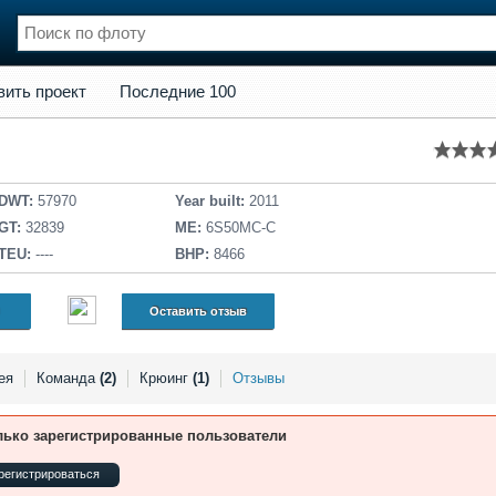
кт
Последние 100
вить проект
Последние 100
нции
Флот
и и семинары
Галерея флота
и
Форум
Отзывы
DWT:
57970
Year built:
2011
Все службы
GT:
32839
ME:
6S50MC-C
TEU:
----
BHP:
8466
Оставить отзыв
ея
Команда
(2)
Крюинг
(1)
Отзывы
лько зарегистрированные пользователи
регистрироваться