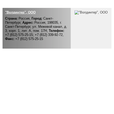
Выставки и семинары
Галерея флота
Личности
Форум
"Волдинтер", ООО
Словарь
Отзывы
Страна:
Россия,
Город:
Санкт-
Все службы
Петербург,
Адрес:
Россия, 198035, г.
Санкт-Петербург, ул. Межевой канал, д.
3, корп. 1, лит. А, пом. 17Н,
Телефон:
+7 (812) 575-25-15; +7 (812) 339-92-72,
Факс:
+7 (812) 575-25-15