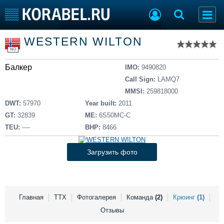
Список судов
WESTERN WILTON
Тип судна
Добавить судно
NO
Добавить проект
Балкер
Последние 100
IMO:
9490820
Call Sign:
LAMQ7
Судостроение
Торговая площадка
MMSI:
259818000
Пульс
Доска объявлений
DWT:
57970
Year built:
2011
Новости
Продажа флота
GT:
32839
ME:
6S50MC-C
Компании
Оборудование
TEU:
----
BHP:
8466
Репутация
Изделия
Работа
Материалы
Загрузить фото
Крюинг
Услуги
Журнал
Реклама
Главная
ТТХ
Фотогалерея
Команда
(2)
Крюинг
(1)
Отзывы
Конференции
Флот