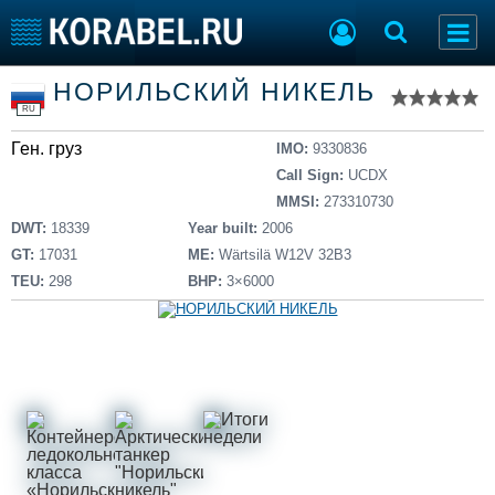
Список судов
НОРИЛЬСКИЙ НИКЕЛЬ
Тип судна
Добавить судно
RU
Добавить проект
Ген. груз
Последние 100
IMO:
9330836
Call Sign:
UCDX
Судостроение
Торговая площадка
MMSI:
273310730
Пульс
Доска объявлений
DWT:
18339
Year built:
2006
Новости
Продажа флота
GT:
17031
ME:
Wärtsilä W12V 32B3
Компании
Оборудование
TEU:
298
BHP:
3×6000
Репутация
Изделия
Работа
Материалы
Крюинг
Услуги
Журнал
Реклама
Конференции
Флот