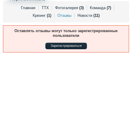
Выставки и семинары
Галерея флота
Главная
ТТХ
Фотогалерея
(3)
Команда
(7)
Личности
Форум
Крюинг
(1)
Отзывы
Новости
(11)
Словарь
Отзывы
Все службы
Оставлять отзывы могут только зарегистрированные
пользователи
Зарегистрироваться