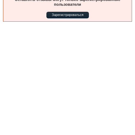
Выставки и семинары
Галерея флота
пользователи
Личности
Форум
Зарегистрироваться
Словарь
Отзывы
Все службы