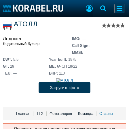
Список судов
АТОЛЛ
Тип судна
Добавить судно
RU
Добавить проект
Ледокол
Последние 100
IMO:
----
Ледокольный буксир
Call Sign:
----
Судостроение
Торговая площадка
MMSI:
----
Пульс
Доска объявлений
DWT:
5,5
Year built:
1975
Новости
Продажа флота
GT:
29
ME:
6ЧСП 18/22
Компании
Оборудование
TEU:
----
BHP:
110
Репутация
Изделия
Работа
Материалы
Загрузить фото
Крюинг
Услуги
Журнал
Реклама
Главная
ТТХ
Фотогалерея
Команда
Отзывы
Конференции
Флот
Оставлять отзывы могут только зарегистрированные