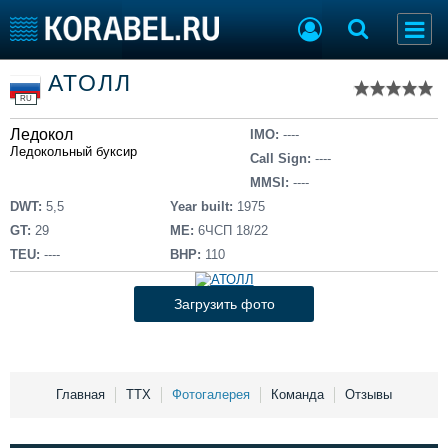
Список судов
АТОЛЛ
Тип судна
Добавить судно
RU
Добавить проект
Ледокол
Последние 100
IMO:
----
Ледокольный буксир
Call Sign:
----
Судостроение
Торговая площадка
MMSI:
----
Пульс
Доска объявлений
DWT:
5,5
Year built:
1975
Новости
Продажа флота
GT:
29
ME:
6ЧСП 18/22
Компании
Оборудование
TEU:
----
BHP:
110
Репутация
Изделия
Работа
Материалы
Загрузить фото
Крюинг
Услуги
Журнал
Реклама
Главная
ТТХ
Фотогалерея
Команда
Отзывы
Конференции
Флот