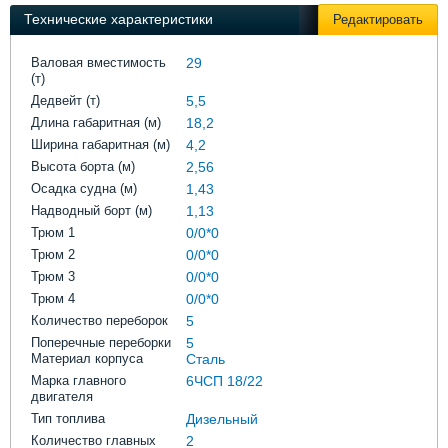
Выставки и семинары
Галерея флота
Технические характеристики
Редактировать
Личности
Форум
Словарь
Отзывы
Валовая вместимость
29
(т)
Все службы
Дедвейт (т)
5,5
Длина габаритная (м)
18,2
Ширина габаритная (м)
4,2
Высота борта (м)
2,56
Осадка судна (м)
1,43
Надводный борт (м)
1,13
Трюм 1
0/0*0
Трюм 2
0/0*0
Трюм 3
0/0*0
Трюм 4
0/0*0
Количество переборок
5
Поперечные переборки
5
Материал корпуса
Сталь
Марка главного
6ЧСП 18/22
двигателя
Тип топлива
Дизельный
Количество главных
2