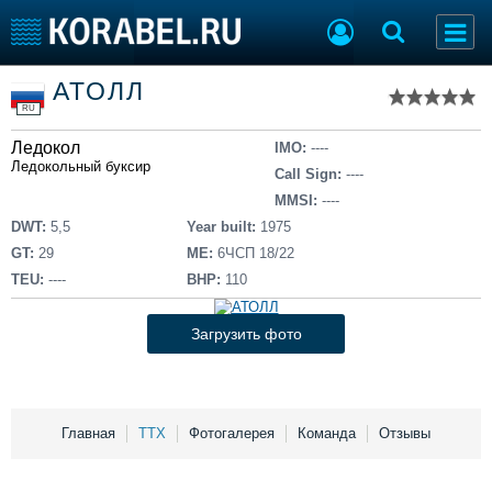
Список судов
АТОЛЛ
Тип судна
Добавить судно
RU
Добавить проект
Ледокол
Последние 100
IMO:
----
Ледокольный буксир
Call Sign:
----
Судостроение
Торговая площадка
MMSI:
----
Пульс
Доска объявлений
DWT:
5,5
Year built:
1975
Новости
Продажа флота
GT:
29
ME:
6ЧСП 18/22
Компании
Оборудование
TEU:
----
BHP:
110
Репутация
Изделия
Работа
Материалы
Загрузить фото
Крюинг
Услуги
Журнал
Реклама
Главная
ТТХ
Фотогалерея
Команда
Отзывы
Конференции
Флот