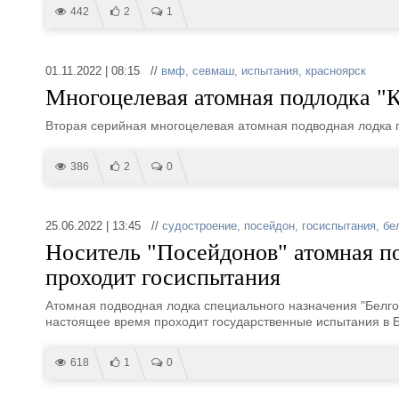
442
2
1
01.11.2022 | 08:15 //
вмф
,
севмаш
,
испытания
,
красноярск
Многоцелевая атомная подлодка "К
Вторая серийная многоцелевая атомная подводная лодка п
386
2
0
25.06.2022 | 13:45 //
судостроение
,
посейдон
,
госиспытания
,
бе
Носитель "Посейдонов" атомная по
проходит госиспытания
Атомная подводная лодка специального назначения "Белго
настоящее время проходит государственные испытания в 
618
1
0