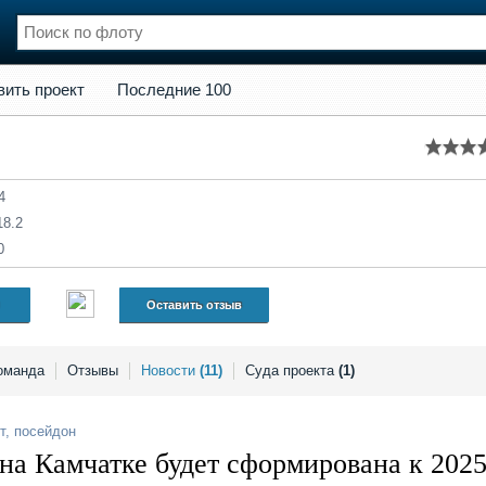
кт
Последние 100
вить проект
Последние 100
нции
Флот
и и семинары
Галерея флота
и
Форум
Отзывы
4
Все службы
18.2
0
Оставить отзыв
оманда
Отзывы
Новости
(11)
Суда проекта
(1)
т
,
посейдон
на Камчатке будет сформирована к 202