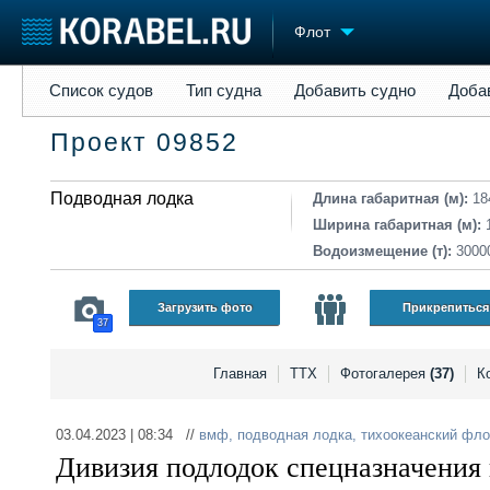
Флот
Список судов
Тип судна
Добавить судно
Добавить прое
Список судов
Тип судна
Добавить судно
Доба
Судостроение
Торговая площадка
Конфере
Проект 09852
Пульс
Доска объявлений
Выставк
Новости
Продажа флота
Личност
Компании
Подводная лодка
Оборудование
Словарь
Длина габаритная (м):
18
Репутация
Изделия
Ширина габаритная (м):
Работа
Материалы
Водоизмещение (т):
3000
Крюинг
Услуги
Журнал
Загрузить фото
Прикрепиться
37
Реклама
Главная
ТТХ
Фотогалерея
(37)
К
03.04.2023 | 08:34 //
вмф
,
подводная лодка
,
тихоокеанский фло
Дивизия подлодок спецназначения 