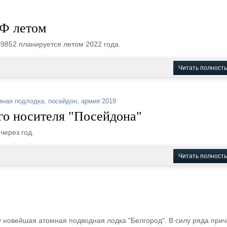
Ф летом
9852 планируется летом 2022 года.
Читать полност
мная подлодка
,
посейдон
,
армия 2019
ого носителя "Посейдона"
через год.
Читать полност
 новейшая атомная подводная лодка "Белгород". В силу ряда при