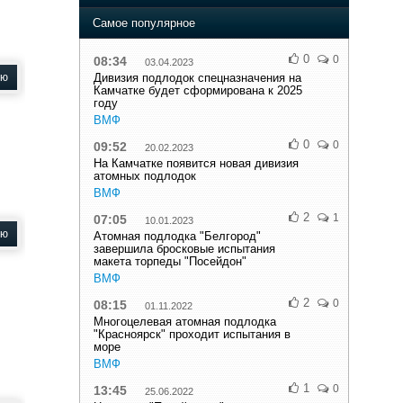
Самое популярное
0
0
08:34
03.04.2023
ью
Дивизия подлодок спецназначения на
Камчатке будет сформирована к 2025
году
ВМФ
0
0
09:52
20.02.2023
На Камчатке появится новая дивизия
атомных подлодок
ВМФ
2
1
07:05
10.01.2023
ью
Атомная подлодка "Белгород"
завершила бросковые испытания
макета торпеды "Посейдон"
ВМФ
2
0
08:15
01.11.2022
Многоцелевая атомная подлодка
"Красноярск" проходит испытания в
море
ВМФ
1
0
13:45
25.06.2022