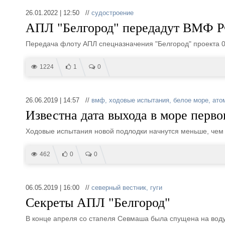
26.01.2022 | 12:50 //
судостроение
АПЛ "Белгород" передадут ВМФ Р
Передача флоту АПЛ спецназначения "Белгород" проекта 0
1224
1
0
26.06.2019 | 14:57 //
вмф
,
ходовые испытания
,
белое море
,
ато
Известна дата выхода в море перв
Ходовые испытания новой подлодки начнутся меньше, чем 
462
0
0
06.05.2019 | 16:00 //
северный вестник
,
гуги
Секреты АПЛ "Белгород"
В конце апреля со стапеля Севмаша была спущена на воду