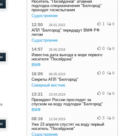
Носитель "Посейдонов" атомная
ью
подлодка спецназначения "Белгород"
проходит госиспытания
Судостроение
1
0
12:50
26.01.2022
АПЛ "Белгород" передадут ВМФ РФ
летом
Судостроение
0
0
14:57
26.06.2019
Известна дата выхода в море первого
ью
носителя "Посейдона"
ВМФ
0
0
16:00
06.05.2019
Секреты АПЛ "Белгород"
Северный вестник
0
0
13:21
23.04.2019
Президент России проследит за
 в
спуском на воду подлодки "Белгород"
ВМФ
3
0
08:16
12.04.2019
ью
Уже 23 апреля спустят на воду первый
носитель "Посейдонов"
Судостроение