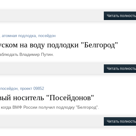
Читать полност
,
атомная подлодка
,
посейдон
уском на воду подлодки "Белгород"
наблюдать Владимир Путин.
Читать полност
,
посейдон
,
проект 09852
рвый носитель "Посейдонов"
когда ВМФ России получил подлодку "Белгород".
Читать полност