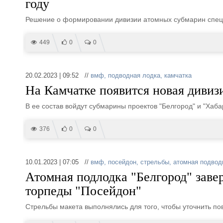
году
Решение о формировании дивизии атомных субмарин специ
449
0
0
20.02.2023 | 09:52 //
вмф
,
подводная лодка
,
камчатка
На Камчатке появится новая дивиз
В ее состав войдут субмарины проектов "Белгород" и "Хаба
376
0
0
10.01.2023 | 07:05 //
вмф
,
посейдон
,
стрельбы
,
атомная подвод
Атомная подлодка "Белгород" заве
торпеды "Посейдон"
Стрельбы макета выполнялись для того, чтобы уточнить п