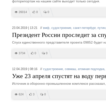
фоторепортаж на нашем сайте выходит только сегодня.
26014
0
0
23.04.2019 | 13:21 //
вмф
,
судостроение
,
санкт-петербург
,
путин
Президент России проследит за сп
Спуск единственного представителя проекта 09852 будет 
3734
0
0
12.04.2019 | 08:16 //
судостроение
,
севмаш
,
атомная подлодка
Уже 23 апреля спустят на воду пе
Источник в оборонно-промышленном комплексе рассказал, 
624
3
0