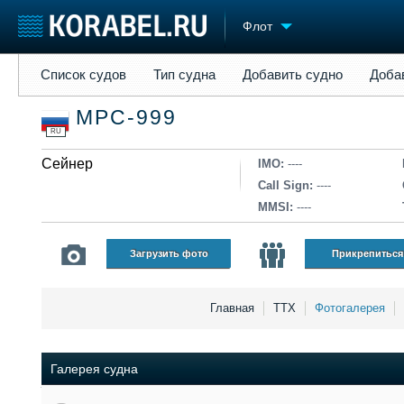
Флот
Список судов
Тип судна
Добавить судно
Добавить прое
Список судов
Тип судна
Добавить судно
Доба
Судостроение
Торговая площадка
Конфере
МРС-999
Пульс
Доска объявлений
Выставк
RU
Новости
Продажа флота
Личност
Компании
Сейнер
Оборудование
Словарь
IMO:
----
Репутация
Изделия
Call Sign:
----
Работа
Материалы
MMSI:
----
Крюинг
Услуги
Журнал
Загрузить фото
Прикрепиться
Реклама
Главная
ТТХ
Фотогалерея
Галерея судна