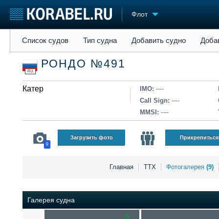
Флот
Список судов
Тип судна
Добавить судно
Добавить прое
Список судов
Тип судна
Добавить судно
Доба
Судостроение
Торговая площадка
Конфере
РОНДО №491
Пульс
Доска объявлений
Выставк
RU
Новости
Продажа флота
Личност
Компании
Катер
Оборудование
Словарь
IMO:
----
Репутация
Изделия
Call Sign:
----
Работа
Материалы
MMSI:
----
Крюинг
Услуги
Журнал
Загрузить фото
Прикрепиться
9
Реклама
Главная
ТТХ
Фотогалерея
(9)
Галерея судна
0