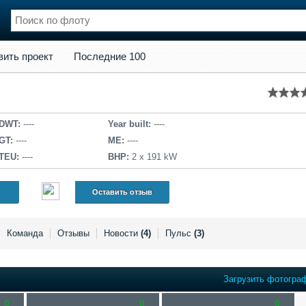
кт
Последние 100
вить проект
Последние 100
нции
Флот
и и семинары
Галерея флота
и
Форум
Отзывы
DWT:
----
Year built:
----
Все службы
GT:
----
ME:
----
TEU:
----
BHP:
2 x 191 kW
Оставить отзыв
Команда
Отзывы
Новости
(4)
Пульс
(3)
Загрузить фотогра
0
0
0