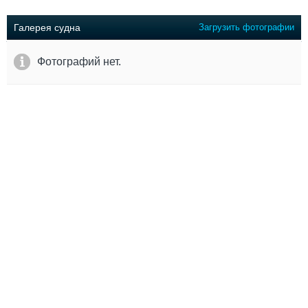
Выставки и семинары
Галерея флота
Личности
Форум
Галерея судна
Загрузить фотографии
Словарь
Отзывы
Все службы
Фотографий нет.