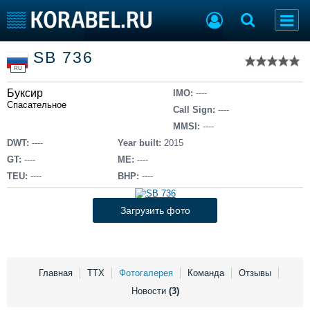
Список судов
SB 736
Тип судна
Добавить судно
RU
Добавить проект
Буксир
Последние 100
IMO:
----
Спасательное
Call Sign:
----
Судостроение
Торговая площадка
MMSI:
----
Пульс
Доска объявлений
DWT:
----
Year built:
2015
Новости
Продажа флота
GT:
----
ME:
----
Компании
Оборудование
TEU:
----
BHP:
----
Репутация
Изделия
Работа
Материалы
Загрузить фото
Крюинг
Услуги
Журнал
Реклама
Главная
ТТХ
Фотогалерея
Команда
Отзывы
Новости
(3)
Конференции
Флот