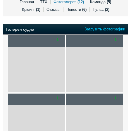
Главная
ТТХ
Фотогалерея
(12)
Команда
(5)
Выставки и семинары
Галерея флота
Личности
Форум
Крюинг
(1)
Отзывы
Новости
(6)
Пульс
(2)
Словарь
Отзывы
Все службы
Галерея судна
Загрузить фотографии
1
1
1
1