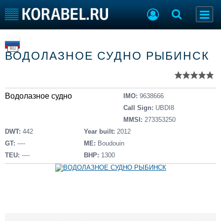
Список судов
Тип судна
Добавить судно
RU
ВОДОЛАЗНОЕ СУДНО РЫБИНСК
Добавить проект
Последние 100
Судостроение
Торговая площадка
Водолазное судно
IMO:
9638666
Пульс
Доска объявлений
Call Sign:
UBDI8
Новости
Продажа флота
MMSI:
273353250
Компании
Оборудование
DWT:
442
Year built:
2012
Репутация
Изделия
GT:
----
ME:
Boudouin
Работа
Материалы
TEU:
----
BHP:
1300
Крюинг
Услуги
Журнал
Реклама
Конференции
Флот