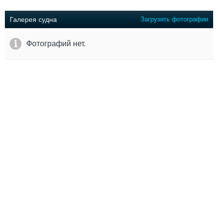
Выставки и семинары
Галерея флота
Личности
Форум
Галерея судна
Загрузить фотографии
Словарь
Отзывы
Все службы
Фотографий нет.