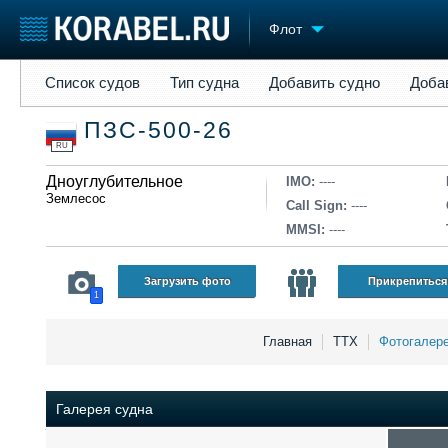
Флот
Список судов
Тип судна
Добавить судно
Добавить прое
Список судов
Тип судна
Добавить судно
Доба
Судостроение
Торговая площадка
Конфере
ПЗС-500-26
Пульс
Доска объявлений
Выставк
RU
Новости
Продажа флота
Личност
Компании
Дноуглубительное
Оборудование
Словарь
IMO:
----
Землесос
Репутация
Изделия
Call Sign:
----
Работа
Материалы
MMSI:
----
Крюинг
Услуги
Журнал
Загрузить фото
Прикрепиться
1
Реклама
Главная
ТТХ
Фотогалер
Галерея судна