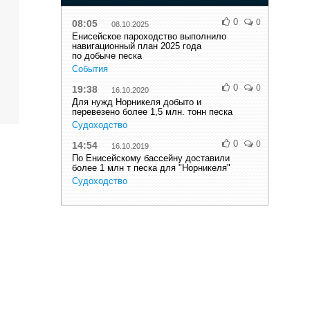
0
0
08:05
08.10.2025
Енисейское пароходство выполнило
навигационный план 2025 года
по добыче песка
События
0
0
19:38
16.10.2020
Для нужд Норникеля добыто и
перевезено более 1,5 млн. тонн песка
Судоходство
0
0
14:54
16.10.2019
По Енисейскому бассейну доставили
более 1 млн т песка для "Норникеля"
Судоходство