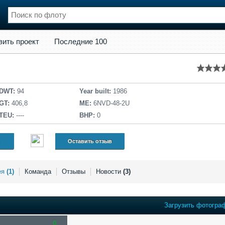
кт
Последние 100
вить проект
Последние 100
нции
Флот
и и семинары
Галерея флота
и
Форум
Отзывы
DWT:
94
Year built:
1986
Все службы
GT:
406,8
ME:
6NVD-48-2U
TEU:
----
BHP:
0
Оставить отзыв
ея
(1)
Команда
Отзывы
Новости
(3)
Загрузить фотогра
0