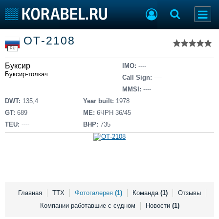
Список судов
ОТ-2108
Тип судна
Добавить судно
RU
Добавить проект
Буксир
Последние 100
IMO:
----
Буксир-толкач
Call Sign:
----
Судостроение
Торговая площадка
MMSI:
----
Пульс
Доска объявлений
DWT:
135,4
Year built:
1978
Новости
Продажа флота
GT:
689
ME:
6ЧРН 36/45
Компании
Оборудование
TEU:
----
BHP:
735
Репутация
Изделия
Работа
Материалы
Крюинг
Услуги
Журнал
Реклама
Главная
ТТХ
Фотогалерея
(1)
Команда
(1)
Отзывы
Компании работавшие с судном
Новости
(1)
Конференции
Флот