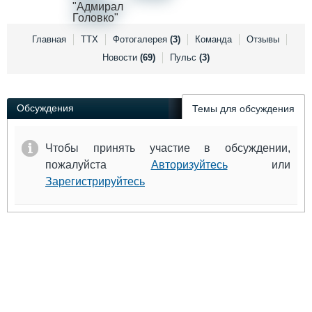
Выставки и семинары
Галерея флота
Личности
Форум
Словарь
Отзывы
Главная
ТТХ
Фотогалерея
(3)
Команда
Отзывы
Все службы
Новости
(69)
Пульс
(3)
Обсуждения
Темы для обсуждения
Чтобы принять участие в обсуждении,
пожалуйста
Авторизуйтесь
или
Зарегистрируйтесь