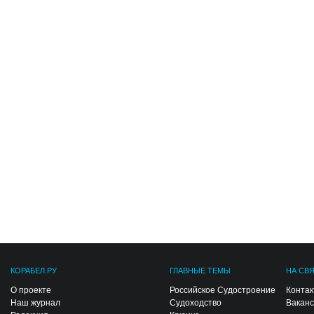
КОРАБЕЛ.РУ
ГЛАВНЫЕ ТЕМЫ
НА СВ
О проекте
Российское Судостроение
Конта
Наш журнал
Судоходство
Вакан