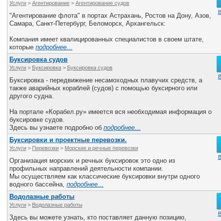
Услуги
>
Агентирование
>
Агентирование судов
В
"Агентирование флота" в портах Астрахань, Ростов на Дону, Азов,
Самара, Санкт-Петербург, Беломорск, Архангельск:
Компания имеет квалицированных специалистов в своем штате,
которые
подробнее...
Буксировка судов
Услуги
>
Буксировка
>
Буксировка судов
В
Буксировка - передвижение несамоходных плавучих средств, а
также аварийных кораблей (судов) с помощью буксирного или
другого судна.
На портале «Корабел.ру» имеется вся необходимая информация о
буксировке судов.
Здесь вы узнаете подробно об
подробнее...
Буксировки и проектные перевозки.
Услуги
>
Перевозки
>
Морские и речные перевозки
В
Организация морских и речных буксировок это одно из
профильных направлений деятельности компании.
Мы осуществляем как классические буксировки внутри одного
водного бассейна,
подробнее...
Водолазные работы
Услуги
>
Водолазные работы
В
Здесь вы можете узнать, кто поставляет данную позицию,