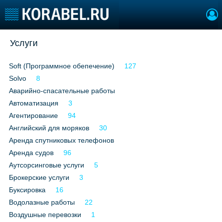
Добавить позицию
Услуги
Судостроение
Торговая площадка
Soft (Программное обепечение)
127
Пульс
Доска объявлений
Solvo
Новости
8
Продажа флота
Компании
Оборудование
Аварийно-спасательные работы
Репутация
Изделия
Автоматизация
3
Работа
Материалы
Агентирование
94
Крюинг
Услуги
Английский для моряков
30
Журнал
Аренда спутниковых телефонов
Реклама
Аренда судов
96
Аутсорсинговые услуги
5
Брокерские услуги
3
Конференции
Флот
Буксировка
16
Выставки и семинары
Галерея флота
Водолазные работы
22
Личности
Форум
Воздушные перевозки
1
Словарь
Отзывы