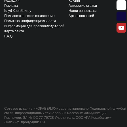
Редакция
Крюинг
Реклама
Авторские статьи
Клуб Корабел.ру
Наши репортажи
Пользовательское соглашение
Архив новостей
Политика конфиденциальности
Информация для правообладателей
Карта сайта
F.A.Q.
Сетевое издание «КОРАБЕЛ.РУ» зарегистрировано Федеральной службой 
связи, информационных технологий и массовых коммуникаций.
Рег. номер: ЭЛ № ФС 77-76728 Учредитель: ООО «РА Корабел.ру»
Знак инф. продукции:
16+