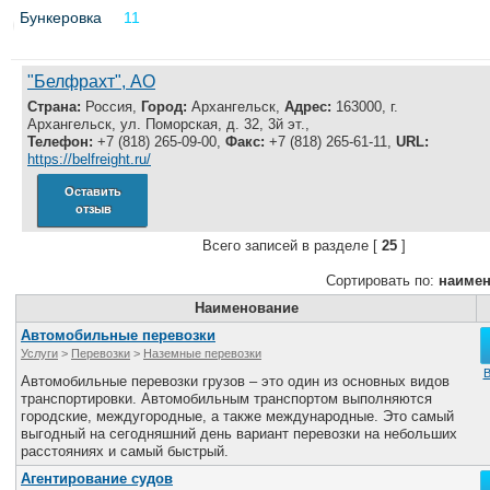
Бункеровка
11
"Белфрахт", АО
Страна:
Россия,
Город:
Архангельск,
Адрес:
163000, г.
Архангельск, ул. Поморская, д. 32, 3й эт.,
Телефон:
+7 (818) 265-09-00,
Факс:
+7 (818) 265-61-11,
URL:
https://belfreight.ru/
Оставить
отзыв
Всего записей в разделе [
25
]
Сортировать по:
наиме
Наименование
Автомобильные перевозки
Услуги
>
Перевозки
>
Наземные перевозки
В
Автомобильные перевозки грузов – это один из основных видов
транспортировки. Автомобильным транспортом выполняются
городские, междугородные, а также международные. Это самый
выгодный на сегодняшний день вариант перевозки на небольших
расстояниях и самый быстрый.
Агентирование судов