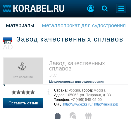
Материалы
Металлопрокат для судостроения
Судостроение
Торговая площадка
Пульс
Доска объявлений
Завод качественных сплавов
Новости
Продажа флота
RU
АО
Компании
Оборудование
Репутация
Изделия
Работа
Материалы
Завод качественных
сплавов
Крюинг
Услуги
ЗКС
Журнал
Металлопрокат для судостроения
Реклама
Страна:
Россия,
Город:
Москва
Адрес:
105062, ул. Покровка, д. 33
Телефон:
+7 (495) 545-05-00
Конференции
Флот
Оставить отзыв
URL
:
http://www.ezks.ru/
,
http://мнжкт.рф
Выставки и семинары
Галерея флота
Личности
Форум
Словарь
Отзывы
Все службы