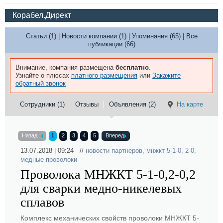
Корабел.Директ
Статьи (1)
|
Новости компании (1)
|
Упоминания (65)
|
Все
публикации (66)
Внимание, компания размещена
бесплатно
.
Узнайте о плюсах
платного размещения
или
Закажите
обратный звонок
Сотрудники (1)
Отзывы
Объявления (2)
На карте
Назад
1
2
3
4
5
Вперед
13.07.2018 | 09:24 //
новости партнеров
,
мнжкт 5-1-0
,
2-0
,
медные проволоки
Проволока МНЖКТ 5-1-0,2-0,2
для сварки медно-никелевых
сплавов
Комплекс механических свойств проволоки МНЖКТ 5-