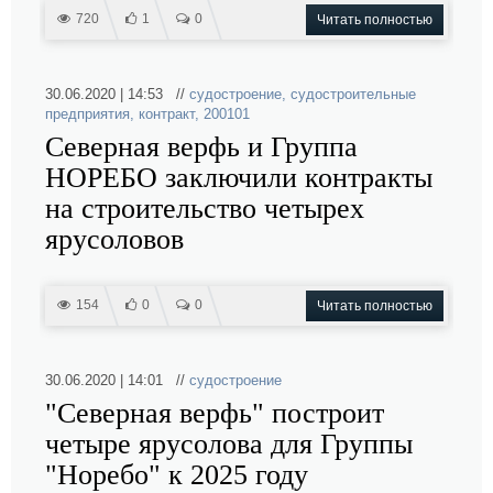
720
1
0
Читать полностью
30.06.2020 | 14:53 //
судостроение
,
судостроительные
предприятия
,
контракт
,
200101
Северная верфь и Группа
НОРЕБО заключили контракты
на строительство четырех
ярусоловов
154
0
0
Читать полностью
30.06.2020 | 14:01 //
судостроение
"Северная верфь" построит
четыре ярусолова для Группы
"Норебо" к 2025 году