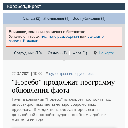
Корабел.Директ
Статьи (1)
|
Упоминания (4)
|
Все публикации (4)
Внимание, компания размещена
бесплатно
.
Узнайте о плюсах
платного размещения
или
Закажите
обратный звонок
Сотрудники (10)
Отзывы (1)
Флот (1)
На карте
22.07.2021 | 10:00 //
судостроение
,
ярусоловы
"Норебо" продолжит программу
обновления флота
Группа компаний "Норебо" планирует построить под
инвестиционные квоты четыре современных
ярусолова. В холдинге также заинтересованы в
дальнейшей постройке судов под объемы добычи
минтая и сельди.