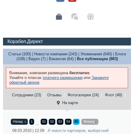
Корабел.Директ
Статьи (100)
|
Новости компании (243)
|
Упоминания (640)
|
Блоги
(108)
|
Видео (7)
|
Вакансии (64)
|
Все публикации (883)
Внимание, компания размещена
бесплатно
.
Узнайте о плюсах
платного размещения
или
Закажите
обратный звонок
Сотрудники (23)
Отзывы
Фотогалерея (24)
Флот (48)
На карте
Назад
1
51
52
53
54
55
Вперед
...
09.03.2010 | 12:09 //
новости партнеров
,
выборгский