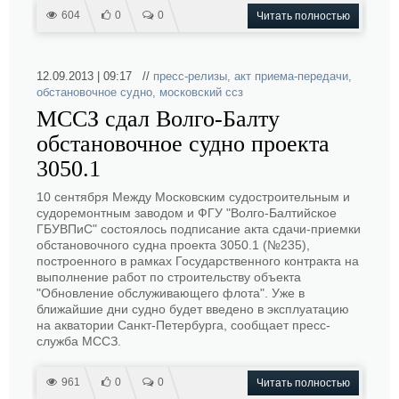
604
0
0
Читать полностью
12.09.2013 | 09:17 //
пресс-релизы
,
акт приема-передачи
,
обстановочное судно
,
московский ссз
МССЗ сдал Волго-Балту
обстановочное судно проекта
3050.1
10 сентября Между Московским судостроительным и
судоремонтным заводом и ФГУ "Волго-Балтийское
ГБУВПиС" состоялось подписание акта сдачи-приемки
обстановочного судна проекта 3050.1 (№235),
построенного в рамках Государственного контракта на
выполнение работ по строительству объекта
"Обновление обслуживающего флота". Уже в
ближайшие дни судно будет введено в эксплуатацию
на акватории Санкт-Петербурга, сообщает пресс-
служба МССЗ.
961
0
0
Читать полностью