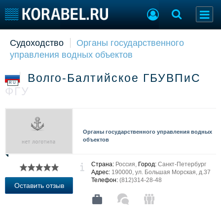
Судоходство
Органы государственного
Судостроение
Торговая площадка
управления водных объектов
Пульс
Доска объявлений
Новости
Продажа флота
Волго-Балтийское ГБУВПиС
Компании
Оборудование
RU
ФГУ
Репутация
Изделия
Работа
Материалы
Крюинг
Услуги
Журнал
Органы государственного управления водных
Реклама
объектов
Страна:
Россия,
Город:
Санкт-Петербург
Конференции
Флот
Адрес:
190000, ул. Большая Морская, д.37
Телефон:
(812)314-28-48
Выставки и семинары
Галерея флота
Оставить отзыв
Личности
Форум
Словарь
Отзывы
Все службы