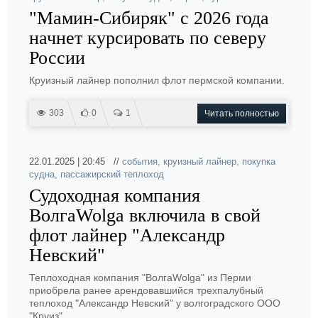
"Мамин-Сибиряк" с 2026 года
начнет курсировать по северу
России
Круизный лайнер пополнил флот пермской компании.
303
0
1
Читать полностью
22.01.2025 | 20:45 //
события
,
круизный лайнер
,
покупка
судна
,
пассажирский теплоход
Судоходная компания
ВолгаWolga включила в свой
флот лайнер "Александр
Невский"
Теплоходная компания "ВолгаWolga" из Перми
приобрела ранее арендовавшийся трехпалубный
теплоход "Александр Невский" у волгоградского ООО
"Круиз".