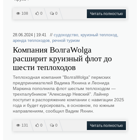
108
0
0
Читать полностью
28.06.2024 | 19:41 //
судоходство
,
круизный теплоход
,
аренда теплоходов
,
речной туризм
Компания ВолгаWolga
расширит круизный флот до
шести теплоходов
Теплоходная компания "ВолгаWolga" пермских
предпринимателей Вадима Яхнина и Леонида
Маркина пополнила флот шестым теплоходом —
трехпалубником "Александр Невский". Лайнер
поступит в распоряжение компании с навигации 2025
года и будет курсировать, в основном, по южным
направлениям, сообщил Вадим Яхнин.
131
0
0
Читать полностью