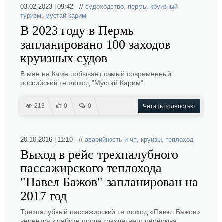
03.02.2023 | 09:42 //
судоходство
,
пермь
,
круизный
туризм
,
мустай карим
В 2023 году в Пермь
запланировано 100 заходов
круизных судов
В мае на Каме побывает самый современный
российский теплоход "Мустай Карим".
213
0
0
Читать полностью
20.10.2016 | 11:10 //
аварийность и чп
,
круизы
,
теплоход
Выход в рейс трехпалубного
пассажирского теплохода
"Павел Бажов" запланирован на
2017 год
Трехпалубный пассажирский теплоход «Павел Бажов»
вернется к работе после трехлетнего перерыва,