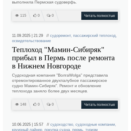
выполнила Пермская судоверфь.
115
0
0
Читать полностью
11.09.2025 | 21:29 //
судоремонт
,
пассажирский теплоход
,
освидетельствование
Теплоход "Мамин-Сибиряк"
прибыл в Пермь после ремонта
в Нижнем Новгороде
Судоходная компания "ВолгаWolga" представила
отремонтированное двухпалубное пассажирское
судно Мамин-Сибиряк". Ремонт и обновление
теплохода заняло более двух месяцев.
148
0
0
Читать полностью
10.06.2025 | 15:57 //
судоходство
,
судоходные компании
,
круизный лайнер
,
покупка судна
,
пермь
,
туризм