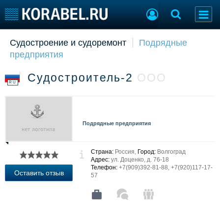
Судостроение и судоремонт
Подрядные
Судостроение
Торговая площадка
предприятия
Пульс
Доска объявлений
Новости
Продажа флота
Судостроитель-2
ООО
Компании
Оборудование
RU
Репутация
Изделия
Работа
Материалы
Крюинг
Услуги
Подрядные предприятия
Журнал
Реклама
Страна:
Россия,
Город:
Волгоград
Адрес:
ул. Доценко, д. 76-18
Телефон:
+7(909)392-81-88, +7(920)117-17-
Конференции
Флот
Оставить отзыв
57
Выставки и семинары
Галерея флота
Личности
Форум
Словарь
Отзывы
Все службы