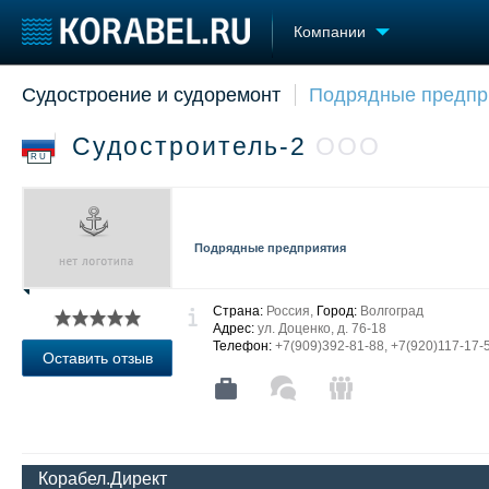
Компании
Судостроение и судоремонт
Подрядные предпр
Судостроение
Торговая площадка
Конфере
Пульс
Доска объявлений
Выставк
Судостроитель-2
ООО
Новости
Продажа флота
Личност
RU
Компании
Оборудование
Словарь
Репутация
Изделия
Работа
Материалы
Подрядные предприятия
Крюинг
Услуги
Журнал
Реклама
Страна:
Россия,
Город:
Волгоград
Адрес:
ул. Доценко, д. 76-18
Телефон:
+7(909)392-81-88, +7(920)117-17-
Оставить отзыв
Корабел.Директ