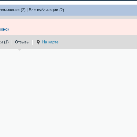
поминания (2)
|
Все публикации (2)
вонок
и (1)
Отзывы
На карте