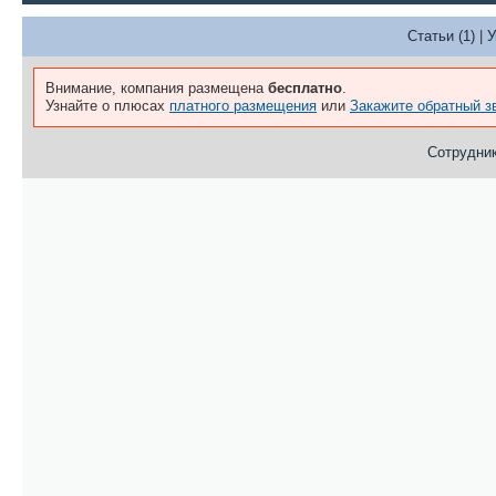
Статьи (1)
|
У
Внимание, компания размещена
бесплатно
.
Узнайте о плюсах
платного размещения
или
Закажите обратный з
Сотрудник