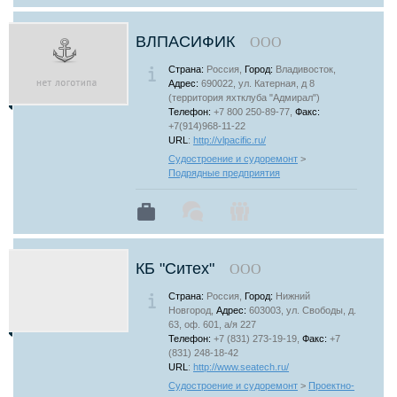
ВЛПАСИФИК
ООО
Страна:
Россия,
Город:
Владивосток,
Адрес:
690022, ул. Катерная, д 8
(территория яхтклуба "Адмирал")
Телефон:
+7 800 250-89-77,
Факс:
+7(914)968-11-22
URL
:
http://vlpacific.ru/
Судостроение и судоремонт
>
Подрядные предприятия
КБ "Ситех"
ООО
Страна:
Россия,
Город:
Нижний
Новгород,
Адрес:
603003, ул. Свободы, д.
63, оф. 601, а/я 227
Телефон:
+7 (831) 273-19-19,
Факс:
+7
(831) 248-18-42
URL
:
http://www.seatech.ru/
Судостроение и судоремонт
>
Проектно-