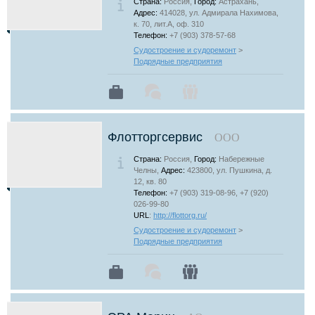
Страна:
Россия,
Город:
Астрахань,
Адрес:
414028, ул. Адмирала Нахимова,
к. 70, лит.А, оф. 310
Телефон:
+7 (903) 378-57-68
Судостроение и судоремонт
>
Подрядные предприятия
Флотторгсервис
ООО
Страна:
Россия,
Город:
Набережные
Челны,
Адрес:
423800, ул. Пушкина, д.
12, кв. 80
Телефон:
+7 (903) 319-08-96, +7 (920)
026-99-80
URL
:
http://flottorg.ru/
Судостроение и судоремонт
>
Подрядные предприятия