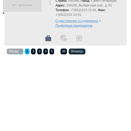
Страна:
Россия,
Город:
Санкт-Петербург,
Адрес:
194100, Выборгская наб., д. 61
Телефон:
+7(812)313-13-01,
Факс:
+7(812)313-13-01
Судостроение и судоремонт
>
Подрядные предприятия
Назад
1
2
3
4
5
36
Вперед
...