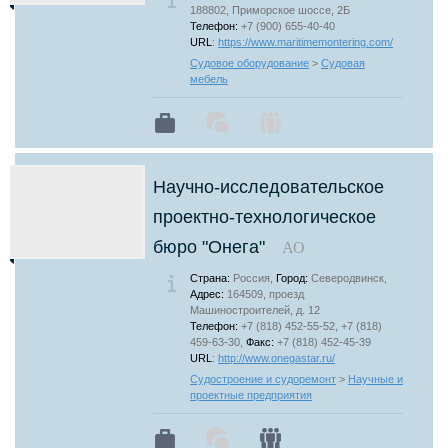
188802, Приморское шоссе, 2Б
Телефон:
+7 (900) 655-40-40
URL
:
https://www.maritimemontering.com/
Судовое оборудование
>
Судовая
мебель
Научно-исследовательское
проектно-технологическое
бюро "Онега"
АО
Страна:
Россия,
Город:
Северодвинск,
Адрес:
164509, проезд
Машиностроителей, д. 12
Телефон:
+7 (818) 452-55-52, +7 (818)
459-63-30,
Факс:
+7 (818) 452-45-39
URL
:
http://www.onegastar.ru/
Судостроение и судоремонт
>
Научные и
проектные предприятия