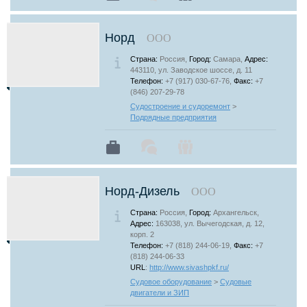
Норд
ООО
Страна:
Россия,
Город:
Самара,
Адрес:
443110, ул. Заводское шоссе, д. 11
Телефон:
+7 (917) 030-67-76,
Факс:
+7
(846) 207-29-78
Судостроение и судоремонт
>
Подрядные предприятия
Норд-Дизель
ООО
Страна:
Россия,
Город:
Архангельск,
Адрес:
163038, ул. Вычегодская, д. 12,
корп. 2
Телефон:
+7 (818) 244-06-19,
Факс:
+7
(818) 244-06-33
URL
:
http://www.sivashpkf.ru/
Судовое оборудование
>
Судовые
двигатели и ЗИП