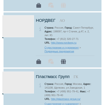
НОРДВЕГ
АО
Страна:
Россия,
Город:
Санкт-Петербург,
Адрес:
198097, пр-т Стачек, д.47, к. 2,
лит. Ю.
Телефон:
+7 (812) 320-27-71
URL
:
http://www.nordweg.ru
Судостроение и судоремонт
>
Подрядные предприятия
Пластмасс Групп
ГК
Страна:
Россия,
Город:
Москва,
Адрес:
141108, Щелково, ул.Заводская, 1
Телефон:
+7 (499) 951-79-41,
Факс:
+7
(499) 951-79-40
URL
:
http://plastmass-group.ru/
Судостроение и судоремонт
>