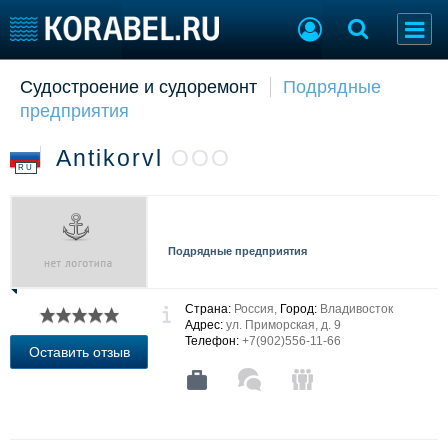
Судостроение и судоремонт
Подрядные
Судостроение
Торговая площадка
предприятия
Пульс
Доска объявлений
Новости
Продажа флота
Аntikorvl
ООО
Компании
Оборудование
RU
Репутация
Изделия
Работа
Материалы
Крюинг
Услуги
Подрядные предприятия
Журнал
Реклама
Страна:
Россия,
Город:
Владивосток
Адрес:
ул. Приморская, д. 9
Телефон:
+7(902)556-11-66
Конференции
Флот
Оставить отзыв
Выставки и семинары
Галерея флота
Личности
Форум
Словарь
Отзывы
Все службы