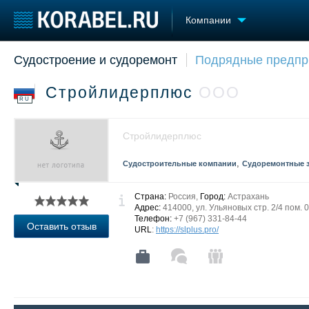
Компании
Судостроение и судоремонт
Подрядные предпр
Судостроение
Торговая площадка
Конфере
Пульс
Доска объявлений
Выставк
Стройлидерплюс
ООО
Новости
Продажа флота
Личност
RU
Компании
Оборудование
Словарь
Репутация
Изделия
Стройлидерплюс
Работа
Материалы
Крюинг
Услуги
,
Судостроительные компании
Судоремонтные 
Журнал
Реклама
Страна:
Россия,
Город:
Астрахань
Адрес:
414000, ул. Ульяновых стр. 2/4 пом. 
Телефон:
+7 (967) 331-84-44
Оставить отзыв
URL
:
https://slplus.pro/