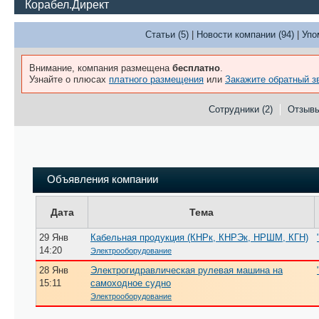
Корабел.Директ
Статьи (5)
|
Новости компании (94)
|
Упо
Внимание, компания размещена
бесплатно
.
Узнайте о плюсах
платного размещения
или
Закажите обратный з
Сотрудники (2)
Отзыв
Объявления компании
Дата
Тема
29 Янв
Кабельная продукция (КНРк, КНРЭк, НРШМ, КГН)
14:20
Электрооборудование
28 Янв
Электрогидравлическая рулевая машина на
15:11
самоходное судно
Электрооборудование