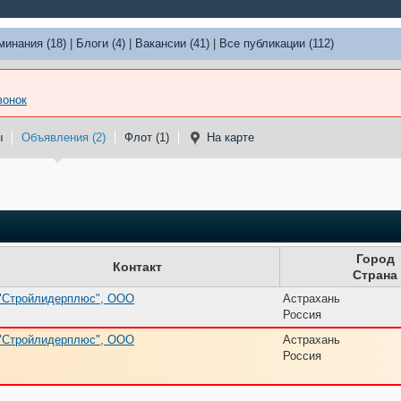
минания (18)
|
Блоги (4)
|
Вакансии (41)
|
Все публикации (112)
вонок
ы
Объявления (2)
Флот (1)
На карте
Город
Контакт
Страна
"Стройлидерплюс", ООО
Астрахань
Россия
"Стройлидерплюс", ООО
Астрахань
Россия