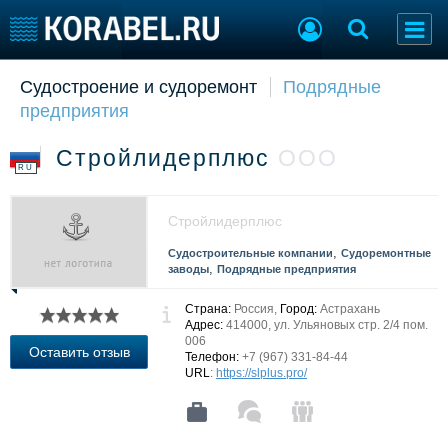
Судостроение и судоремонт
Подрядные
Судостроение
Торговая площадка
предприятия
Пульс
Доска объявлений
Новости
Продажа флота
Стройлидерплюс
ООО
Компании
Оборудование
RU
Репутация
Изделия
Работа
Материалы
Стройлидерплюс
Крюинг
Услуги
,
Судостроительные компании
Судоремонтные
Журнал
,
заводы
Подрядные предприятия
Реклама
Страна:
Россия,
Город:
Астрахань
Адрес:
414000, ул. Ульяновых стр. 2/4 пом.
006
Конференции
Флот
Оставить отзыв
Телефон:
+7 (967) 331-84-44
Выставки и семинары
Галерея флота
URL
:
https://slplus.pro/
Личности
Форум
Словарь
Отзывы
Все службы