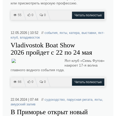
или присмотреть морскую профессию.
55
0
0
Читать полностью
12.05.2026 | 10:52 //
события
,
яхты
,
катера
,
выставки
,
яхт-
клуб
,
владивосток
Vladivostok Boat Show
2026 пройдет с 22 по 24 мая
Яхт-клуб «Семь Футов»
накроет 17-я волна
главного водного события года.
66
0
0
Читать полностью
22.04.2024 | 07:44 //
судоходство
,
парусная регата
,
яхты
,
амурский залив
В Приморье открыт новый