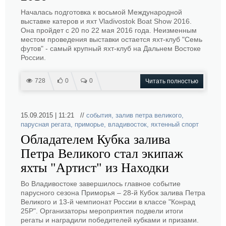
Началась подготовка к восьмой Международной
выставке катеров и яхт Vladivostok Boat Show 2016.
Она пройдет с 20 по 22 мая 2016 года. Неизменным
местом проведения выставки остается яхт-клуб "Семь
футов" - самый крупный яхт-клуб на Дальнем Востоке
России.
728
0
0
Читать полностью
15.09.2015 | 11:21 //
события
,
залив петра великого
,
парусная регата
,
приморье
,
владивосток
,
яхтенный спорт
Обладателем Кубка залива
Петра Великого стал экипаж
яхты "Артист" из Находки
Во Владивостоке завершилось главное событие
парусного сезона Приморья – 28-й Кубок залива Петра
Великого и 13-й чемпионат России в классе "Конрад
25Р". Организаторы мероприятия подвели итоги
регаты и наградили победителей кубками и призами.