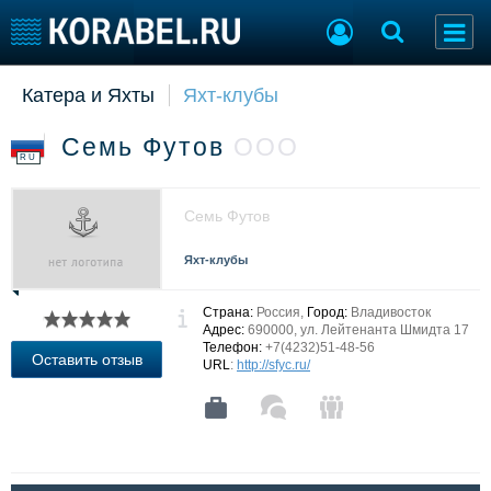
Катера и Яхты
Яхт-клубы
Судостроение
Торговая площадка
Пульс
Доска объявлений
Семь Футов
ООО
Новости
Продажа флота
RU
Компании
Оборудование
Репутация
Изделия
Семь Футов
Работа
Материалы
Крюинг
Услуги
Яхт-клубы
Журнал
Реклама
Страна:
Россия,
Город:
Владивосток
Адрес:
690000, ул. Лейтенанта Шмидта 17
Телефон:
+7(4232)51-48-56
Оставить отзыв
URL
:
http://sfyc.ru/
Конференции
Флот
Выставки и семинары
Галерея флота
Личности
Форум
Словарь
Отзывы
Все службы