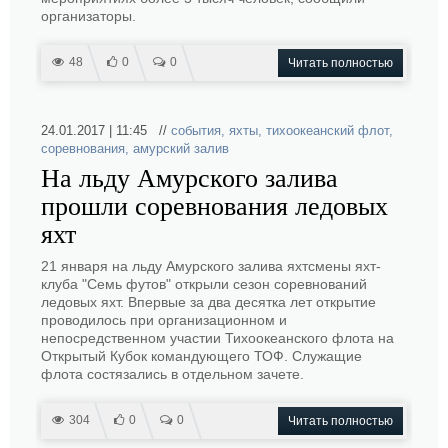
организаторы.
48
0
0
Читать полностью
24.01.2017 | 11:45 //
события
,
яхты
,
тихоокеанский флот
,
соревнования
,
амурский залив
На льду Амурского залива
прошли соревнования ледовых
яхт
21 января на льду Амурского залива яхтсмены яхт-
клуба "Семь футов" открыли сезон соревнований
ледовых яхт. Впервые за два десятка лет открытие
проводилось при организационном и
непосредственном участии Тихоокеанского флота на
Открытый Кубок командующего ТОФ. Служащие
флота состязались в отдельном зачете.
304
0
0
Читать полностью