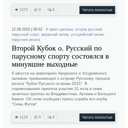
1273
0
0
Читать полностью
12.08.2015 | 09:52 //
пресс-релизы
,
остров русский
,
парусный спорт
,
амурский залив
,
уссурийский залив
,
парусная регата
Второй Кубок о. Русский по
парусному спорту состоялся в
минувшие выходные
8 августа на акваториях Амурского и Уссурийского
заливов, примыкающих к острову Русскому, прошла
регата "Кубок Русского острова 2015". В
соревнованиях приняла участие 31 яхта в семи
зачетных группах из Владивостока, Артема и Большого
Камня. Об этом сообщает пресс-служба яхт-клуба
"Семь Футов".
1119
0
0
Читать полностью