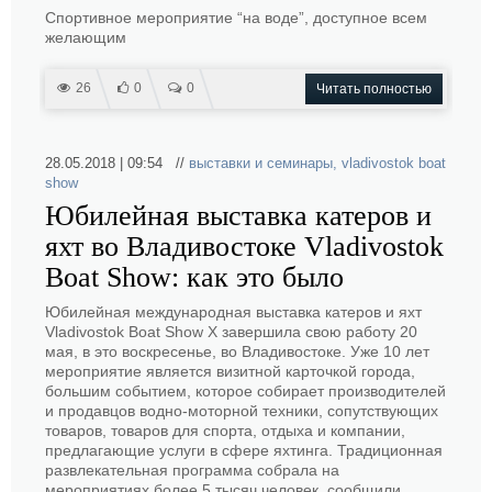
Спортивное мероприятие “на воде”, доступное всем
желающим
26
0
0
Читать полностью
28.05.2018 | 09:54 //
выставки и семинары
,
vladivostok boat
show
Юбилейная выставка катеров и
яхт во Владивостоке Vladivostok
Boat Show: как это было
Юбилейная международная выставка катеров и яхт
Vladivostok Boat Show X завершила свою работу 20
мая, в это воскресенье, во Владивостоке. Уже 10 лет
мероприятие является визитной карточкой города,
большим событием, которое собирает производителей
и продавцов водно-моторной техники, сопутствующих
товаров, товаров для спорта, отдыха и компании,
предлагающие услуги в сфере яхтинга. Традиционная
развлекательная программа собрала на
мероприятиях более 5 тысяч человек, сообщили