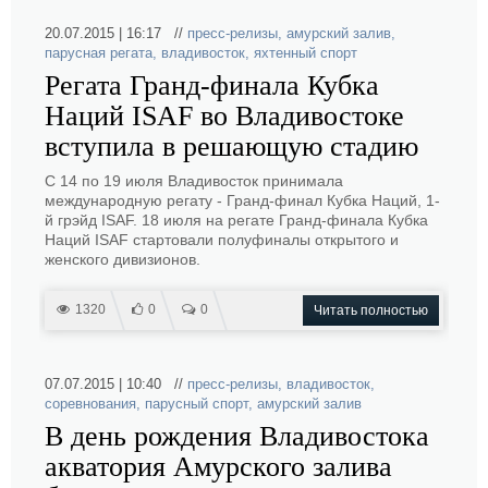
20.07.2015 | 16:17 //
пресс-релизы
,
амурский залив
,
парусная регата
,
владивосток
,
яхтенный спорт
Регата Гранд-финала Кубка
Наций ISAF во Владивостоке
вступила в решающую стадию
С 14 по 19 июля Владивосток принимала
международную регату - Гранд-финал Кубка Наций, 1-
й грэйд ISAF. 18 июля на регате Гранд-финала Кубка
Наций ISAF стартовали полуфиналы открытого и
женского дивизионов.
1320
0
0
Читать полностью
07.07.2015 | 10:40 //
пресс-релизы
,
владивосток
,
соревнования
,
парусный спорт
,
амурский залив
В день рождения Владивостока
акватория Амурского залива