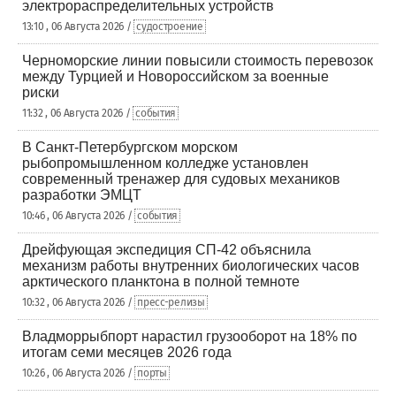
электрораспределительных устройств
13:10 , 06 Августа 2026 /
судостроение
Черноморские линии повысили стоимость перевозок
между Турцией и Новороссийском за военные
риски
11:32 , 06 Августа 2026 /
события
В Санкт-Петербургском морском
рыбопромышленном колледже установлен
современный тренажер для судовых механиков
разработки ЭМЦТ
10:46 , 06 Августа 2026 /
события
Дрейфующая экспедиция СП-42 объяснила
механизм работы внутренних биологических часов
арктического планктона в полной темноте
10:32 , 06 Августа 2026 /
пресс-релизы
Владморрыбпорт нарастил грузооборот на 18% по
итогам семи месяцев 2026 года
10:26 , 06 Августа 2026 /
порты