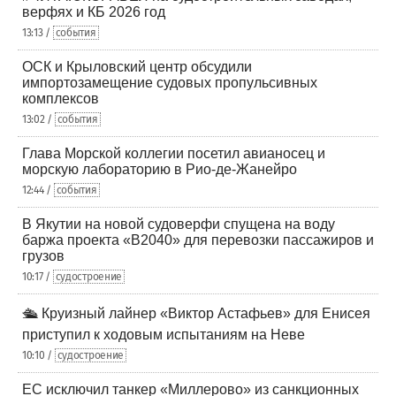
верфях и КБ 2026 год
13:13 /
события
ОСК и Крыловский центр обсудили
импортозамещение судовых пропульсивных
комплексов
13:02 /
события
Глава Морской коллегии посетил авианосец и
морскую лабораторию в Рио-де-Жанейро
12:44 /
события
В Якутии на новой судоверфи спущена на воду
баржа проекта «В2040» для перевозки пассажиров и
грузов
10:17 /
судостроение
🛳️ Круизный лайнер «Виктор Астафьев» для Енисея
приступил к ходовым испытаниям на Неве
10:10 /
судостроение
ЕС исключил танкер «Миллерово» из санкционных