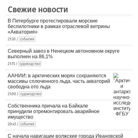
Свежие новости
В Петербурге протестировали морские
беспилотники в рамках отраслевой витрины
«Акватория»
21:30 /
события
Северный завоз в Ненецком автономном округе
выполнен на 86,1%
21:15 /
судоходство
ААНИИ: в арктических морях сохраняются
массивы сплоченного льда, часть акваторий
свободна ото льда
21:00 /
судоходство
Собственника причала на Байкале
принудили отремонтировать аварийное
имущество
20:45 /
события
С начала навигации волжские города Ивановской