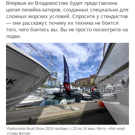
Новости
Продажа флота
Впервые во Владивостоке будет представлена
Компании
Оборудование
целая линейка катеров, созданных специально для
Репутация
Изделия
сложных морских условий. Спросите у стендистов
Работа
Материалы
— они расскажут, почему их техника не боится
Крюинг
Услуги
того, чего боитесь вы. Вы не просто посмотрите на
лодки.
Журнал
Реклама
Конференции
Флот
Выставки и семинары
Галерея флота
Личности
Форум
Словарь
Отзывы
Все службы
Vladivostok Boat Show 2026 пройдет с 22 по 24 мая / Фото: «Яхт-клуб
«Семь Футов»