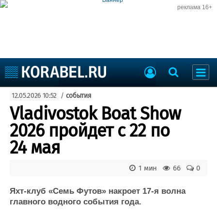
реклама 16+
Судостроение
12.05.2026 10:52
/
события
Судоходство
Судоремонт
Vladivostok Boat Show
События
Пресс-релизы
2026 пройдет с 22 по
Порты
Рыболовство
24 мая
ВМФ
Образование
Яхты и катера
1 мин
66
0
Еще
Яхт-клуб «Семь Футов» накроет 17-я волна
Судостроение
Торговая площадка
главного водного события года.
Пульс
Доска объявлений