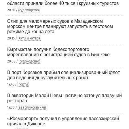
области приняли более 40 тысяч круизных туристов
20:30 /
судоходство
Слип для маломерных судов в Магаданском
морском центре планируют запустить в тестовом
режиме до конца лета
20:15 /
яхты и катера
Кыргызстан получил Кодекс торгового
мореплавания с регистрацией судов в Бишкеке
20:00 /
судоходство
В порт Корсаков прибыл специализированный флот
для ведения дноуглубительных работ
19:45 /
порты
В акватории Малой Невы частично затонул плавучий
ресторан
19:30 /
аварийность и чп
«Росморпорт» получил в управление пассажирский
причал в Диксоне