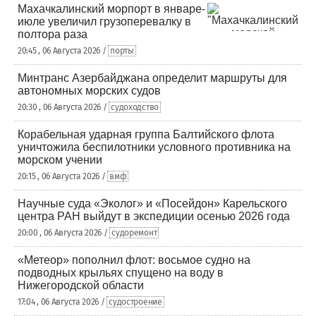
Махачкалинский морпорт в январе-
июле увеличил грузоперевалку в
полтора раза
20:45 , 06 Августа 2026 /
порты
Минтранс Азербайджана определит маршруты для
автономных морских судов
20:30 , 06 Августа 2026 /
судоходство
Корабельная ударная группа Балтийского флота
уничтожила беспилотники условного противника на
морском учении
20:15 , 06 Августа 2026 /
вмф
Научные суда «Эколог» и «Посейдон» Карельского
центра РАН выйдут в экспедиции осенью 2026 года
20:00 , 06 Августа 2026 /
судоремонт
«Метеор» пополнил флот: восьмое судно на
подводных крыльях спущено на воду в
Нижегородской области
17:04 , 06 Августа 2026 /
судостроение