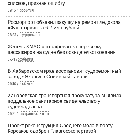
списков, признав ошибку
09:16 /
события
Росморпорт объявил закупку на ремонт ледокола
«Фанагория» за 6,2 млн рублей
08:23 /
судоремонт
Житель ХМАО оштрафован за перевозку
пассажиров на судне без освидетельствования
07:41 /
события
В Хабаровском крае восстановят судоремонтный
завод «Якорь» в Советской Гавани
06:50 /
события
Хабаровская транспортная прокуратура выявила
поддельное санитарное свидетельство у
судовладельца
06:21 /
аварийность и чп
Проект реконструкции Среднего мола в порту
Корсаков одобрен Главгосэкспертизой