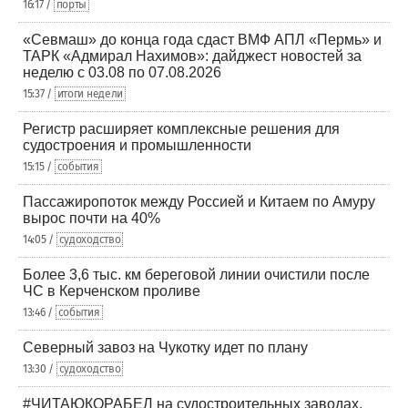
16:17 /
порты
«Севмаш» до конца года сдаст ВМФ АПЛ «Пермь» и
ТАРК «Адмирал Нахимов»: дайджест новостей за
неделю с 03.08 по 07.08.2026
15:37 /
итоги недели
Регистр расширяет комплексные решения для
судостроения и промышленности
15:15 /
события
Пассажиропоток между Россией и Китаем по Амуру
вырос почти на 40%
14:05 /
судоходство
Более 3,6 тыс. км береговой линии очистили после
ЧС в Керченском проливе
13:46 /
события
Северный завоз на Чукотку идет по плану
13:30 /
судоходство
#ЧИТАЮКОРАБЕЛ на судостроительных заводах,