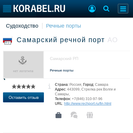
Судоходство
Речные порты
Судостроение
Торговая площадка
Пульс
Доска объявлений
Самарский речной порт
АО
Новости
Продажа флота
RU
Компании
Оборудование
Репутация
Изделия
Самарский РП
Работа
Материалы
Крюинг
Услуги
Речные порты
Журнал
Реклама
Страна:
Россия,
Город:
Самара
Адрес:
443099, Стрелка рек Волги и
Самары,
Оставить отзыв
Телефон:
+7(846) 310-97-96
Конференции
Флот
URL
:
http://www.rechport.ru/fin.html
Выставки и семинары
Галерея флота
Личности
Форум
Словарь
Отзывы
Все службы