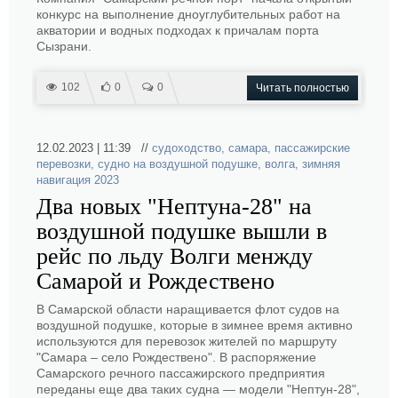
конкурс на выполнение дноуглубительных работ на
акватории и водных подходах к причалам порта
Сызрани.
102
0
0
Читать полностью
12.02.2023 | 11:39 //
судоходство
,
самара
,
пассажирские
перевозки
,
судно на воздушной подушке
,
волга
,
зимняя
навигация 2023
Два новых "Нептуна-28" на
воздушной подушке вышли в
рейс по льду Волги менжду
Самарой и Рождествено
В Самарской области наращивается флот судов на
воздушной подушке, которые в зимнее время активно
используются для перевозок жителей по маршруту
"Самара – село Рождествено". В распоряжение
Самарского речного пассажирского предприятия
переданы еще два таких судна — модели "Нептун-28",