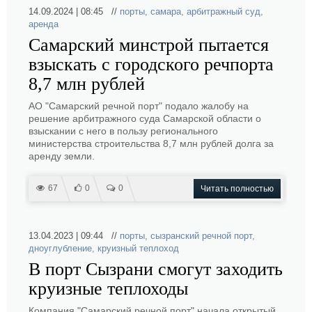
14.09.2024 | 08:45 //
порты
,
самара
,
арбитражный суд
,
аренда
Самарский минстрой пытается
взыскать с городского речпорта
8,7 млн рублей
АО "Самарский речной порт" подало жалобу на
решение арбитражного суда Самарской области о
взыскании с него в пользу регионального
министерства строительства 8,7 млн рублей долга за
аренду земли.
67
0
0
Читать полностью
13.04.2023 | 09:44 //
порты
,
сызранский речной порт
,
дноуглубление
,
круизный теплоход
В порт Сызрани смогут заходить
круизные теплоходы
Компания "Самарский речной порт" начала открытый