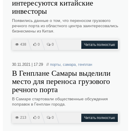
интересуются китайские
инвесторы
Появились данные о том, что переносом грузового
речного порта из областного центра заинтересовались
бизнесмены из Китая.
438
0
0
Читать полностью
30.11.2021 | 17:29 //
порты
,
самара
,
генплан
В Генплане Самары выделили
место для переноса грузового
речного порта
В Самаре стартовали общественные обсуждения
поправок в Генплан города.
213
0
0
Читать полностью