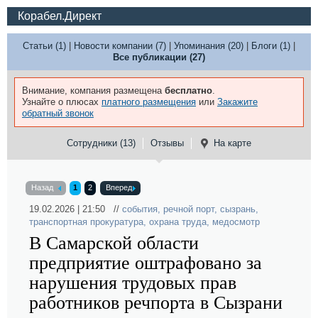
Корабел.Директ
Статьи (1)
|
Новости компании (7)
|
Упоминания (20)
|
Блоги (1)
|
Все публикации (27)
Внимание, компания размещена
бесплатно
.
Узнайте о плюсах
платного размещения
или
Закажите
обратный звонок
Сотрудники (13)
Отзывы
На карте
Назад
1
2
Вперед
19.02.2026 | 21:50 //
события
,
речной порт
,
сызрань
,
транспортная прокуратура
,
охрана труда
,
медосмотр
В Самарской области
предприятие оштрафовано за
нарушения трудовых прав
работников речпорта в Сызрани