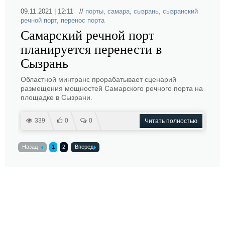
09.11.2021 | 12:11 //
порты
,
самара
,
сызрань
,
сызранский
речной порт
,
перенос порта
Самарский речной порт
планируется перенести в
Сызрань
Областной минтранс прорабатывает сценарий
размещения мощностей Самарского речного порта на
площадке в Сызрани.
339
0
0
Читать полностью
Назад
1
2
Вперед