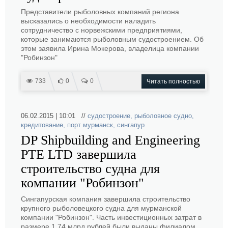
Представители рыболовных компаний региона
высказались о необходимости наладить
сотрудничество с норвежскими предприятиями,
которые занимаются рыболовным судостроением. Об
этом заявила Ирина Мокерова, владелица компании
"Робинзон"
733
0
0
Читать полностью
06.02.2015 | 10:01 //
судостроение
,
рыболовное судно
,
кредитование
,
порт мурманск
,
сингапур
DP Shipbuilding and Engineering
PTE LTD завершила
строительство судна для
компании "Робинзон"
Сингапурская компания завершила строительство
крупного рыболовецкого судна для мурманской
компании "Робинзон". Часть инвестиционных затрат в
размере 1,74 млрд рублей были выданы филиалом