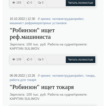
193
0
0
Читать полностью
10.10.2022 | 12:30 //
крюинг
,
человектрудакорабел
,
машинист рефрижераторных установок
"Робинзон" ищет
реф.машиниста
Зарплата: 100 тыс. руб. Работа на судне/проекте:
KAPITAN SULIMOV.
139
0
0
Читать полностью
06.09.2022 | 13:26 //
крюинг
,
человектрудакорабел
,
токарь
,
работа для токаря
"Робинзон" ищет токаря
Зарплата: 100 тыс. руб. Работа на судне/проекте:
KAPITAN SULIMOV.