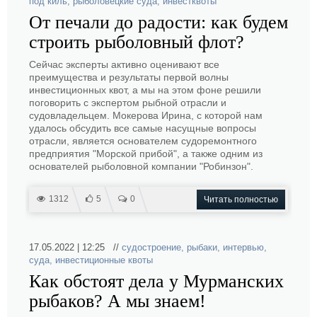
под киль
,
рыболовецкие суда
,
инвестквоты
От печали до радости: как будем
строить рыболовный флот?
Сейчас эксперты активно оценивают все
преимущества и результаты первой волны
инвестиционных квот, а мы на этом фоне решили
поговорить с экспертом рыбной отрасли и
судовладельцем. Мокерова Ирина, с которой нам
удалось обсудить все самые насущные вопросы
отрасли, является основателем судоремонтного
предприятия "Морской прибой", а также одним из
основателей рыболовной компании "Робинзон".
1312
5
0
Читать полностью
17.05.2022 | 12:25 //
судостроение
,
рыбаки
,
интервью
,
суда
,
инвестиционные квоты
Как обстоят дела у Мурманских
рыбаков? А мы знаем!