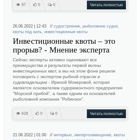
87
0
0
Читать полностью
26.06.2022 | 12:43 //
судостроение
,
рыболовное судно
,
квоты под киль
,
инвестиционные квоты
Инвестиционные квоты – это
прорыв? - Мнение эксперта
Сейчас эксперты активно оценивают все
преимущества и результаты первой волны
инвестиционных квот, а мы на этом фоне решили
поговорить с экспертом рыбной отрасли и
судовладельцем - Ириной Мокеровой, которая
является основателем судоремонтного предприятия
"Морской прибой", а также одним из основателей
рыболовной компании "Робинзон".
628
0
0
Читать полностью
21.06.2022 | 01:00 //
интервью
,
импортозамещение
,
квоты