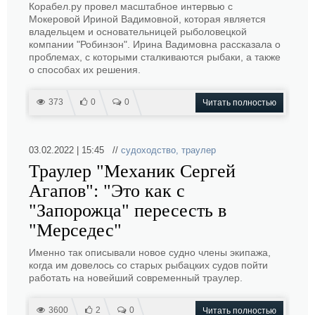
Корабел.ру провел масштабное интервью с
Мокеровой Ириной Вадимовной, которая является
владельцем и основательницей рыболовецкой
компании "Робинзон". Ирина Вадимовна рассказала о
проблемах, с которыми сталкиваются рыбаки, а также
о способах их решения.
373
0
0
Читать полностью
03.02.2022 | 15:45 //
судоходство
,
траулер
Траулер "Механик Сергей
Агапов": "Это как с
"Запорожца" пересесть в
"Мерседес"
Именно так описывали новое судно члены экипажа,
когда им довелось со старых рыбацких судов пойти
работать на новейший современный траулер.
3600
2
0
Читать полностью