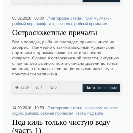
05.02.2018 | 03:00 //
авторские статьи
,
порт мурманск
,
рыбный порт
,
конфликт
,
причалы
,
рыбный промысел
Остросюжетные причалы
Все в порядке, рыба не пропадет, причалы никто не
заберет... Примерно с такими мыслями мурманские
портовики и промысловики встретили начало
февраля. Словно в остросюжетной повести, ситуацию
с причалами рыбного порта сначала довели до точки
кипения, а потом вывели на финальную развязку и
практически хеппи-энд.
2209
4
0
Читать полностью
14.09.2016 | 10:59 //
авторские статьи
,
рыбопромысловое
судно
,
рыбаки
,
рыбный промысел
,
квоты под киль
Под киль только чистую воду
(часть 1)