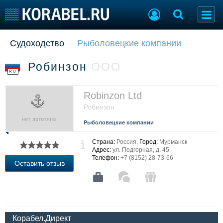
Судоходство
Рыболовецкие компании
Судостроение
Торговая площадка
Пульс
Доска объявлений
Робинзон
ООО
Новости
Продажа флота
RU
Компании
Оборудование
Репутация
Изделия
Robinzon Ltd
Работа
Материалы
Робинзон
Крюинг
Услуги
Рыболовецкие компании
Журнал
Реклама
Страна:
Россия,
Город:
Мурманск
Адрес:
ул. Подгорная, д. 45
Телефон:
+7 (8152) 28-73-66
Оставить отзыв
Конференции
Флот
Выставки и семинары
Галерея флота
Личности
Форум
Словарь
Отзывы
Корабел.Директ
Все службы