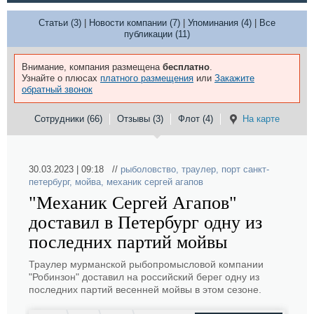
Статьи (3)
|
Новости компании (7)
|
Упоминания (4)
|
Все
публикации (11)
Внимание, компания размещена
бесплатно
.
Узнайте о плюсах
платного размещения
или
Закажите
обратный звонок
Сотрудники (66)
Отзывы (3)
Флот (4)
На карте
30.03.2023 | 09:18 //
рыболовство
,
траулер
,
порт санкт-
петербург
,
мойва
,
механик сергей агапов
"Механик Сергей Агапов"
доставил в Петербург одну из
последних партий мойвы
Траулер мурманской рыбопромысловой компании
"Робинзон" доставил на российский берег одну из
последних партий весенней мойвы в этом сезоне.