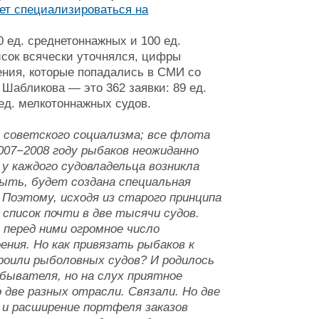
ет специализироваться на
0 ед. среднетоннажных и 100 ед.
исок всячески уточнялся, цифры
ения, которые попадались в СМИ со
Шабликова — это 362 заявки: 89 ед.
ед. мелкотоннажных судов.
з советского социализма; все флота
 2007−2008 году рыбаков неожиданно
 у каждого судовладельца возникла
ыть, будет создана специальная
 Поэтому, исходя из старого принципа
 список почти в две тысячи судов.
о перед ними огромное число
ния. Но как привязать рыбаков к
оили рыболовных судов? И родилось
обывателя, но на слух приятное
 две разных отрасли. Связали. Но две
 и расширение портфеля заказов