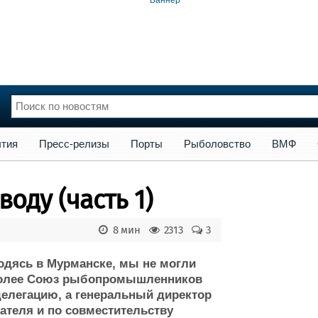
сс-релизы
Порты
Рыболовство
ВМФ
Образование
Яхт
тия
Пресс-релизы
Порты
Рыболовство
ВМФ
нции
Флот
и и семинары
Галерея флота
оду (часть 1)
и
Форум
Отзывы
8 мин
2313
3
Все службы
ходясь в Мурманске, мы не могли
более Союз рыбопромышленников
делегацию, а генеральный директор
ателя и по совместительству