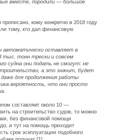
нные вместе, породили — большое
 прописано, кому конкретно в 2018 году
 или тому, кто дал финансовую
он автоматически оставляет в
3 тыс. тонн трески и совсем
о судна они подать не смогут: не
троительство, а это значит, будет
 даже для продолжения работы
ика вероятность, что они просто
а.
елом составляет около 10 —
авить на строительство судов, то можно
баки, без финансовой помощи
до, и тут на помощь приходит
есть срок эскплуатации подобного
ыбаки получат [1].