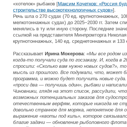
«хотелок» рыбаков [
Максим Кочетков: «Россия буд
строительстве высокотехнологичных судов»
].
Речь шла о 270 судах (70 ед. крупнотоннажных, 10
мелкотоннажных судах) до 2025−2030 гг. Затем сп
менялись в ту или иную сторону. Последние знач
ссылкой на представителя Минпромторга Николая 
крупнотоннажных, 140 ед. среднетоннажных и 133 
Рассказывает
Ирина Мокерова
:
«Мы все родом и
когда-то получали суда по госзаказу. И, когда в
спросили: «Сколько вам нужно новых судов?», то
мысль из прошлого. Все подумали, что, может б
программа, и можно будет получить новые суда.
«проси два — получишь один», рыбаки и написали
Чиновники, глядя на этот список, рассудили, чт
возможных потенциальных заказов для судострое
отечественным верфям, которые никогда не стр
довольно странное для моряка, непонятное для 
выражение «квоты под киль», которое связывало
благие задачи — обновление рыболовного флота