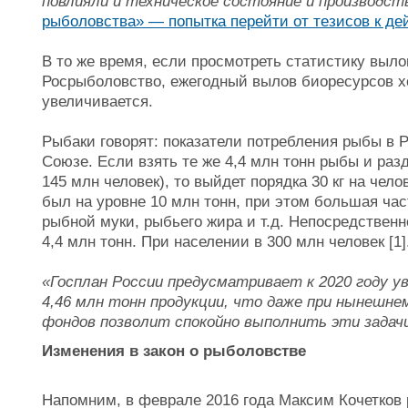
повлияли и техническое состояние и производ
рыболовства» — попытка перейти от тезисов к де
В то же время, если просмотреть статистику выло
Росрыболовство, ежегодный вылов биоресурсов х
увеличивается.
Рыбаки говорят: показатели потребления рыбы в 
Союзе. Если взять те же 4,4 млн тонн рыбы и раз
145 млн человек), то выйдет порядка 30 кг на че
был на уровне 10 млн тонн, при этом большая ча
рыбной муки, рыбьего жира и т.д. Непосредственн
4,4 млн тонн. При населении в 300 млн человек [1]
«Госплан России предусматривает к 2020 году у
4,46 млн тонн продукции, что даже при нынешн
фондов позволит спокойно выполнить эти задач
Изменения в закон о рыболовстве
Напомним, в феврале 2016 года Максим Кочетков 