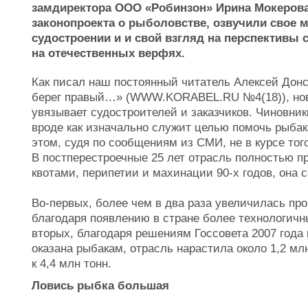
замдиректора ООО «Робинзон» Ирина Мокерова
законопроекта о рыболовстве, озвучили свое 
судостроении и и свой взгляд на перспективы
на отечественных верфях.
Как писал наш постоянный читатель Алексей Донс
берег правый…» (WWW.KORABEL.RU №4(18)), нова
увязывает судостроителей и заказчиков. Чиновник
вроде как изначально служит целью помочь рыбак
этом, судя по сообщениям из СМИ, не в курсе того
В постперестроечные 25 лет отрасль полностью п
квотами, перипетии и махинации 90-х годов, она
Во-первых, более чем в два раза увеличилась про
благодаря появлению в стране более технологичны
вторых, благодаря решениям Госсовета 2007 года 
оказана рыбакам, отрасль нарастила около 1,2 мл
к 4,4 млн тонн.
Ловись рыбка большая