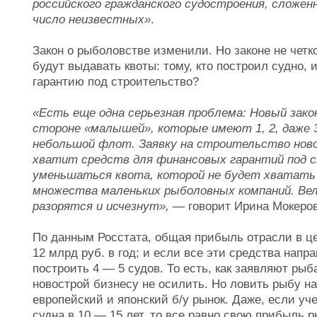
российского гражданского судостроения, сложе
число неизвестных»
.
Закон о рыболовстве изменили. Но законе не четко
будут выдавать квоты: тому, кто построил судно,
гарантию под строительство?
«Есть еще одна серьезная проблема: Новый зак
стороне «малышей», которые имеют 1, 2, даже 
небольшой флот. Заявку на строительство новог
хватит средств для финансовых гарантий под с
уменьшаться квота, которой не будет хватать
множества маленьких рыболовных компаний. Вел
разорятся и исчезнут»,
— говорит Ирина Мокеров
По данным Росстата, общая прибыль отрасли в ц
12 млрд руб. в год; и если все эти средства напр
построить 4 — 5 судов. То есть, как заявляют ры
новострой бизнесу не осилить. Но ловить рыбу на
европейский и японский б/у рынок. Даже, если уч
судна в 10 — 15 лет, то все равно свою прибыль р