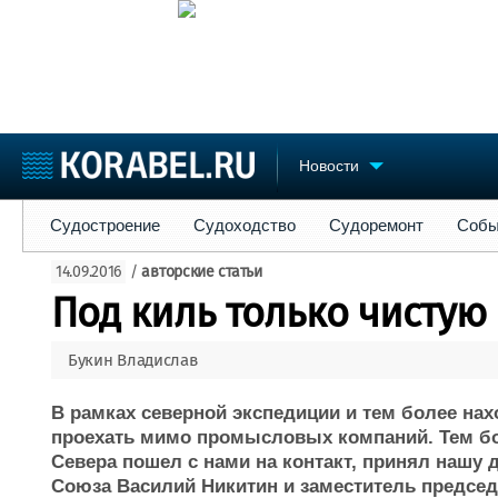
Новости
Судостроение
Судоходство
Судоремонт
События
Пре
Судостроение
Судоходство
Судоремонт
Собы
Судостроение
Торговая площадка
Конфере
14.09.2016
/
авторские статьи
Пульс
Доска объявлений
Выставк
Под киль только чистую в
Новости
Продажа флота
Личност
Компании
Оборудование
Словарь
Букин Владислав
Репутация
Изделия
Работа
Материалы
В рамках северной экспедиции и тем более на
Крюинг
Услуги
проехать мимо промысловых компаний. Тем 
Журнал
Севера пошел с нами на контакт, принял нашу 
Реклама
Союза Василий Никитин и заместитель председ