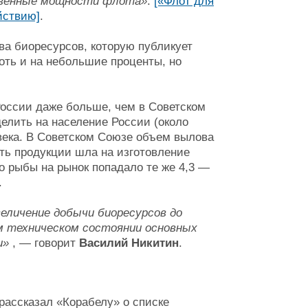
ственные мощности флота»
.
[«Флот для
йствию]
.
ва биоресурсов, которую публикует
оть и на небольшие проценты, но
России даже больше, чем в Советском
делить на население России (около
ловека. В Советском Союзе объем вылова
сть продукции шла на изготовление
о рыбы на рынок попадало те же 4,3 —
.
величение добычи биоресурсов до
ем техническом состоянии основных
и»
, — говорит
Василий Никитин
.
рассказал «Корабелу» о списке