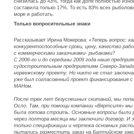
снизилась до 43%, тогда как доля полностью изно
составила только 17%. То есть 83% всех рыболов
море и работать.
Только вопросительные знаки
Рассказывает Ирина Мокерова:
«Теперь вопрос: к
конкурентоспособные сроки, цену, качество раб
с коммерческими заказчиками- рыбаками?
С 2006-го и до середины 2009 года наше предпри
судостроительным предприятиям Северо-Запада 
норвежскому проекту. Но никто не стал заключа
уже был согласовнный проект финансирования с 
МАНом.
После трех лет безуспешных скитаний, мы поп
Осло. Там, при помощи компании «Вяртсиля» мы
была готова строить. Основные вопросы были р
через полтора месяца мы заключили договор. И 
только спецификации и чертежа основных распо
пытались разместить заказ на Балтийском заво