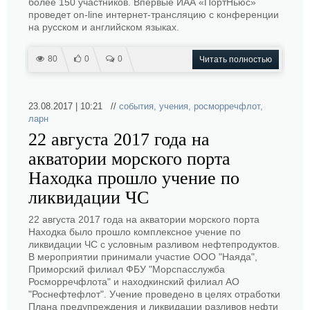
более 150 участников. Впервые ИАА «ПортНьюс»
проведет on-line интернет-трансляцию с конференции
на русском и английском языках.
80
0
0
Читать полностью
23.08.2017 | 10:21 //
события
,
учения
,
росморречфлот
,
ларн
22 августа 2017 года на
акватории морского порта
Находка прошло учение по
ликвидации ЧС
22 августа 2017 года на акватории морского порта
Находка было прошло комплексное учение по
ликвидации ЧС с условным разливом нефтепродуктов.
В мероприятии принимали участие ООО "Наяда",
Приморский филиал ФБУ "Морспасслужба
Росморречфлота" и находкинский филиал АО
"Роснефтефлот". Учение проведено в целях отработки
Плана предупреждения и ликвидации разливов нефти