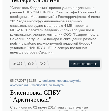
"Спасатель Кавдейкин" принял участие в учениях в
районе ППБУ "HAKURYU - 5" на шельфе Сахалина По
сообщению Морспасслужбы Росморречфлота, 6 июля
2017 года многофункциональное аварийно-
спасательное судно мощностью 4 МВт проекта
MPSV07 "Спасатель Кавдейкин" приняло участие в
комплексных учениях компании ООО "Газпром нефть
Сахалин" по тушению пожара и ликвидации разлива
нефти в районе полупогружной плавучей буровой
установки "HAKURYU - 5" на северо-восточном
шельфе острова Сахалин.
165
0
0
Читать полностью
05.07.2017 | 11:53 //
события
,
морспасслужба
,
арктическая
,
буксировка
,
усть-луга
Буксировка СПБУ
"Арктическая"
С 23 июня по 02 июля 2017 года спасательные