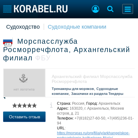
Судоходство
Судоходные компании
Судостроение
Торговая площадка
Пульс
Доска объявлений
Морспасслужба
Новости
Продажа флота
RU
Росморречфлота, Архангельский
Компании
Оборудование
филиал
ФБУ
Репутация
Изделия
Работа
Материалы
Крюинг
Услуги
Архангельский филиал Морспасслужба
Журнал
Росморречфлота
Реклама
,
Тренажеры для моряков
Судоходные
,
компании
Заказчики из раздела Тендеры
Страна:
Россия,
Город:
Архангельск
Конференции
Флот
Адрес:
163020, г. Архангельск, Мосеев
остров, д. 21
Выставки и семинары
Галерея флота
Оставить отзыв
Телефон:
+7(8182)27-60-50, +7(495)236-01-
Личности
Форум
94
URL
:
Словарь
Отзывы
https://morspas.ru/org/filialy/arkhangelskoe-
Все службы