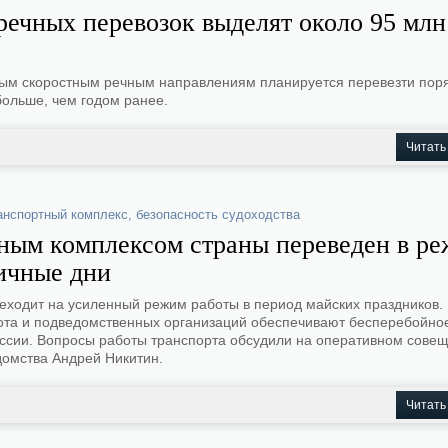
ечных перевозок выделят около 95 млн
мым скоростным речным направлениям планируется перевезти поря
больше, чем годом ранее.
Читать
анспортный комплекс
,
безопасность судоходства
тным комплексом страны переведен в р
ичные дни
еходит на усиленный режим работы в период майских праздников.
та и подведомственных организаций обеспечивают бесперебойно
ссии. Вопросы работы транспорта обсудили на оперативном совещ
домства Андрей Никитин.
Читать