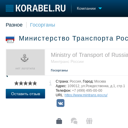
Компании
Разное
Госорганы
Судостроение
Торговая площадка
Конфере
Пульс
Доска объявлений
Выставк
Министерство Транспорта Ро
Новости
Продажа флота
Личност
RU
Компании
Оборудование
Словарь
Репутация
Изделия
Ministry of Transport of Russi
Работа
Материалы
Минтранс России
Крюинг
Услуги
Госорганы
Журнал
Реклама
Страна:
Россия,
Город:
Москва
Адрес:
109012, ул.Рождественка, д.1, стр.1
Телефон:
+7 (499) 495-00-00
Оставить отзыв
URL
:
https://www.mintrans.gov.ru/