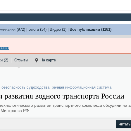
оминания (972)
|
Блоги (34)
|
Видео (1)
|
Все публикации (1181)
вонок
и (2)
Отзывы
На карте
,
безопасность судоходства
,
речная информационная система
 развития водного транспорта России
ехнологического развития транспортного комплекса обсудили на 
а Минтранса РФ.
Читать