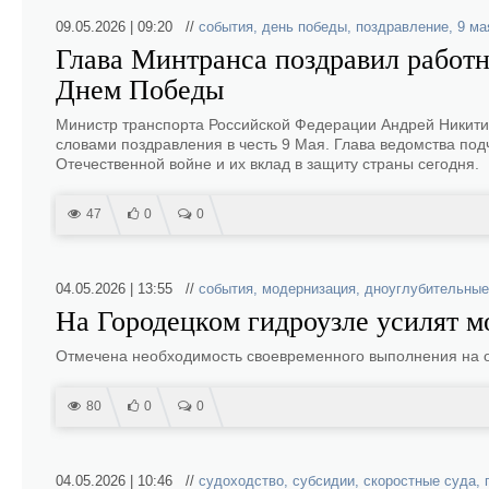
09.05.2026 | 09:20 //
события
,
день победы
,
поздравление
,
9 ма
Глава Минтранса поздравил работн
Днем Победы
Министр транспорта Российской Федерации Андрей Никитин
словами поздравления в честь 9 Мая. Глава ведомства по
Отечественной войне и их вклад в защиту страны сегодня.
47
0
0
04.05.2026 | 13:55 //
события
,
модернизация
,
дноуглубительные
На Городецком гидроузле усилят 
Отмечена необходимость своевременного выполнения на о
80
0
0
04.05.2026 | 10:46 //
судоходство
,
субсидии
,
скоростные суда
,