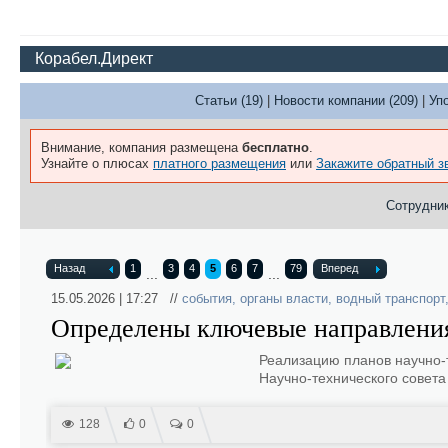
Корабел.Директ
Статьи (19)
|
Новости компании (209)
|
Уп
Внимание, компания размещена
бесплатно
.
Узнайте о плюсах
платного размещения
или
Закажите обратный з
Сотрудник
Назад
1
3
4
5
6
7
79
Вперед
...
...
15.05.2026 | 17:27 //
события
,
органы власти
,
водный транспорт
Определены ключевые направления
Реализацию планов научно-т
Научно-технического совет
128
0
0