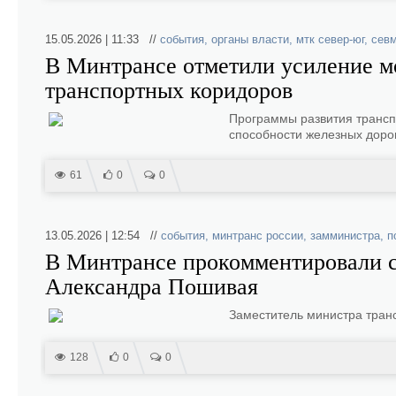
15.05.2026 | 11:33 //
события
,
органы власти
,
мтк север-юг
,
сев
В Минтрансе отметили усиление 
транспортных коридоров
Программы развития трансп
способности железных доро
61
0
0
13.05.2026 | 12:54 //
события
,
минтранс россии
,
замминистра
,
п
В Минтрансе прокомментировали с
Александра Пошивая
Заместитель министра тран
128
0
0