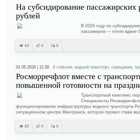
На субсидирование пассажирских р
рублей
В 2026 году по субсидируе
пассажиров — почти вдвое 
64
0
0
01.05.2026 | 11:30 //
события
,
водный транспорт
,
совещание
,
тр
Росморречфлот вместе с транспор
повышенной готовности на праздн
Транспортный комплекс пер
Специалисты Росморречфло
функционирование инфраструктуры водного транспорта Ро
ситуационном центре Минтранса, которое провел глава ве
65
0
0