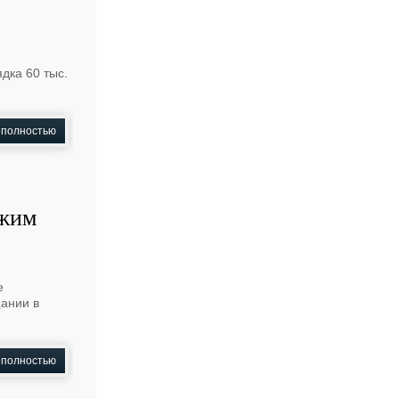
дка 60 тыс.
 полностью
ежим
е
ании в
 полностью