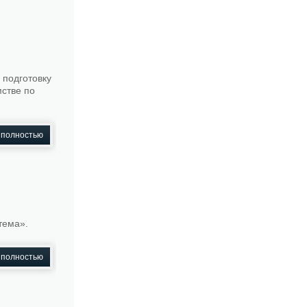
 подготовку
мстве по
 полностью
тема».
 полностью