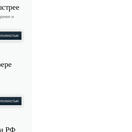
ыстрее
время и
 полностью
фере
 полностью
ли РФ