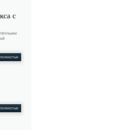
кса с
 тёплыми
кой
 полностью
 полностью