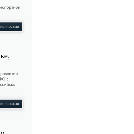
анспортной
 полностью
ке,
 развития
ФО с
ссийско-
 полностью
до