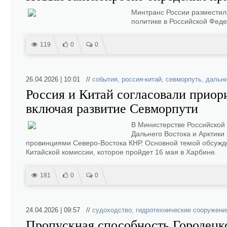
Минтранс России разместил
политике в Российской Фед
119
0
0
26.04.2026 | 10:01 //
события
,
россия-китай
,
севморпуть
,
дальни
Россия и Китай согласовали приор
включая развитие Севморпути
В Министерстве Российской 
Дальнего Востока и Арктик
провинциями Северо-Востока КНР. Основной темой обсужде
Китайской комиссии, которое пройдет 16 мая в Харбине.
181
0
0
24.04.2026 | 09:57 //
судоходство
,
гидротехнические сооружени
Пропускная способность Городецко