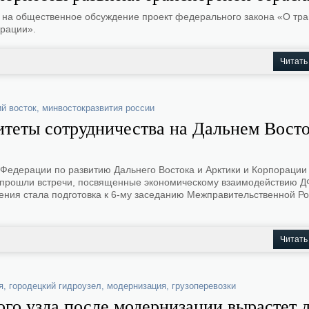
 на общественное обсуждение проект федерального закона «О тр
ерации».
Читать
й восток
,
минвостокразвития россии
итеты сотрудничества на Дальнем Восто
Федерации по развитию Дальнего Востока и Арктики и Корпорации
и прошли встречи, посвященные экономическому взаимодействию Д
ния стала подготовка к 6-му заседанию Межправительственной Ро
Читать
я
,
городецкий гидроузел
,
модернизация
,
грузоперевозки
го узла после модернизации вырастет 