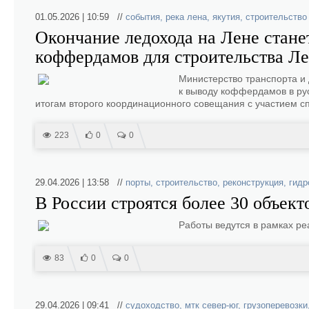
01.05.2026 | 10:59 //
события
,
река лена
,
якутия
,
строительство
Окончание ледохода на Лене станет
коффердамов для строительства Ле
Министерство транспорта и 
к выводу коффердамов в рус
итогам второго координационного совещания с участием с
223
0
0
29.04.2026 | 13:58 //
порты
,
строительство
,
реконструкция
,
гидр
В России строятся более 30 объек
Работы ведутся в рамках р
83
0
0
29.04.2026 | 09:41 //
судоходство
,
мтк север-юг
,
грузоперевозки