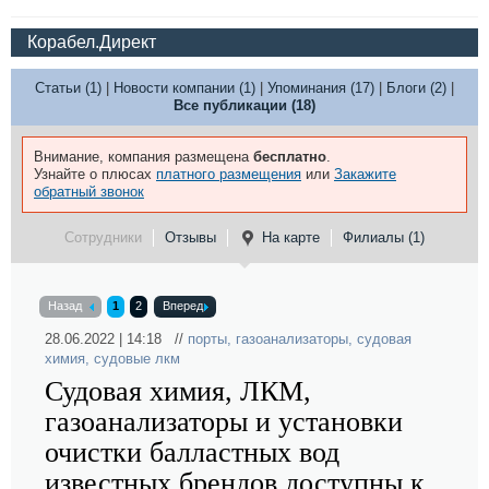
Корабел.Директ
Статьи (1)
|
Новости компании (1)
|
Упоминания (17)
|
Блоги (2)
|
Все публикации (18)
Внимание, компания размещена
бесплатно
.
Узнайте о плюсах
платного размещения
или
Закажите
обратный звонок
Сотрудники
Отзывы
На карте
Филиалы (1)
Назад
1
2
Вперед
28.06.2022 | 14:18 //
порты
,
газоанализаторы
,
судовая
химия
,
судовые лкм
Судовая химия, ЛКМ,
газоанализаторы и установки
очистки балластных вод
известных брендов доступны к