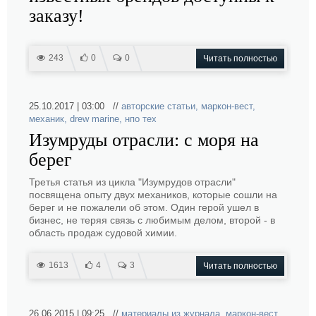
заказу!
243
0
0
Читать полностью
25.10.2017 | 03:00 //
авторские статьи
,
маркон-вест
,
механик
,
drew marine
,
нпо тех
Изумруды отрасли: с моря на
берег
Третья статья из цикла "Изумрудов отрасли"
посвящена опыту двух механиков, которые сошли на
берег и не пожалели об этом. Один герой ушел в
бизнес, не теряя связь с любимым делом, второй - в
область продаж судовой химии.
1613
4
3
Читать полностью
26.06.2015 | 09:25 //
материалы из журнала
,
маркон-вест
,