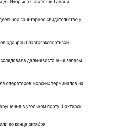
вод «Якорь» в Советской Гавани
ддельное санитарное свидетельство у
ков одобрен Главгосэкспертизой
сследовала дальневосточные запасы
ля операторов морских терминалов на
нарушения в угольном порту Шахтерск
или до конца октября