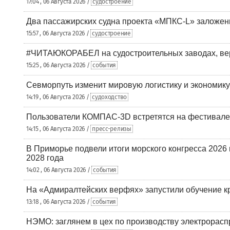
17:04 , 06 Августа 2026 /
судостроение
Два пассажирских судна проекта «МПКС-L» заложе
15:57 , 06 Августа 2026 /
судостроение
#ЧИТАЮКОРАБЕЛ на судостроительных заводах, вер
15:25 , 06 Августа 2026 /
события
Севморпуть изменит мировую логистику и экономик
14:19 , 06 Августа 2026 /
судоходство
Пользователи КОМПАС-3D встретятся на фестивале
14:15 , 06 Августа 2026 /
пресс-релизы
В Приморье подвели итоги морского конгресса 2026 
2028 года
14:02 , 06 Августа 2026 /
события
На «Адмиралтейских верфях» запустили обучение к
13:18 , 06 Августа 2026 /
события
НЭМО: заглянем в цех по производству электрорасп