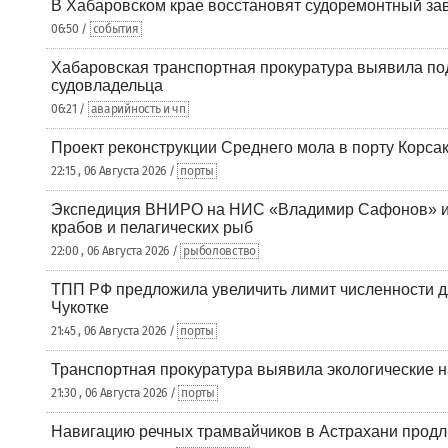
В Хабаровском крае восстановят судоремонтный за
06:50 /
события
Хабаровская транспортная прокуратура выявила по
судовладельца
06:21 /
аварийность и чп
Проект реконструкции Среднего мола в порту Корса
22:15 , 06 Августа 2026 /
порты
Экспедиция ВНИРО на НИС «Владимир Сафонов» и
крабов и пелагических рыб
22:00 , 06 Августа 2026 /
рыболовство
ТПП РФ предложила увеличить лимит численности д
Чукотке
21:45 , 06 Августа 2026 /
порты
Транспортная прокуратура выявила экологические 
21:30 , 06 Августа 2026 /
порты
Навигацию речных трамвайчиков в Астрахани продл