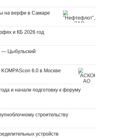
ны на верфи в Самаре
фях и КБ 2026 год
у — Цыбульский
 KOMPAScon 6.0 в Москве
года и начали подготовку к форуму
рупноблочному строительству
ределительных устройств