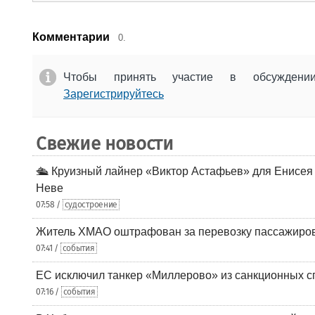
Комментарии
0.
Чтобы принять участие в обсужден
Зарегистрируйтесь
Свежие новости
🛳️ Круизный лайнер «Виктор Астафьев» для Енисея
Неве
07:58 /
судостроение
Житель ХМАО оштрафован за перевозку пассажиров 
07:41 /
события
ЕС исключил танкер «Миллерово» из санкционных с
07:16 /
события