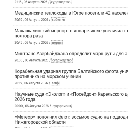
21:15 , 06 Августа 2026 /
судоходство
Медицинские теплоходы в Югре посетили 42 населен
20:59 , 06 Августа 2026 /
события
Махачкалинский морпорт в январе-июле увеличил гр
полтора раза
20:45 , 06 Августа 2026 /
порты
Минтранс Азербайджана определит маршруты для а
20:30 , 06 Августа 2026 /
судоходство
Корабельная ударная группа Балтийского флота уни
противника на морском учении
20:15 , 06 Августа 2026 /
вмф
Научные суда «Эколог» и «Посейдон» Карельского 
2026 года
20:00 , 06 Августа 2026 /
судоремонт
«Метеор» пополнил флот: восьмое судно на подводн
Нижегородской области