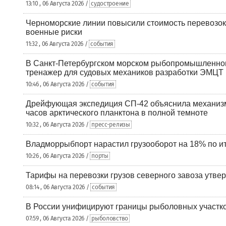
13:10 , 06 Августа 2026 /
судостроение
Черноморские линии повысили стоимость перевозок
военные риски
11:32 , 06 Августа 2026 /
события
В Санкт-Петербургском морском рыбопромышленно
тренажер для судовых механиков разработки ЭМЦТ
10:46 , 06 Августа 2026 /
события
Дрейфующая экспедиция СП-42 объяснила механизм
часов арктического планктона в полной темноте
10:32 , 06 Августа 2026 /
пресс-релизы
Владморрыбпорт нарастил грузооборот на 18% по ит
10:26 , 06 Августа 2026 /
порты
Тарифы на перевозки грузов северного завоза утве
08:14 , 06 Августа 2026 /
события
В России унифицируют границы рыболовных участк
07:59 , 06 Августа 2026 /
рыболовство