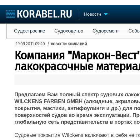
Новости
Судостроение
Судоходство
Судоремонт
События
Пре
Судостроение
Судоходство
Судоремонт
Собы
Судостроение
Торговая площадка
Конфере
19.09.2011 09:40
/
новости компаний
Пульс
Доска объявлений
Выставк
Компания "Маркон-Вест"
Новости
Продажа флота
Личност
Компании
Оборудование
Словарь
лакокрасочные материал
Репутация
Изделия
Работа
Материалы
Крюинг
Услуги
Журнал
Предлагаем Вам полный спектр судовых лако
Реклама
WILCKENS FARBEN GMBH (алкидные, акриловы
покрытия, мастики, антифоулинги и др.) для 
поверхностей судов во время эксплуатации. П
глобальную сеть представительств в портах по
Судовые покрытия Wilckens включают в себя не 