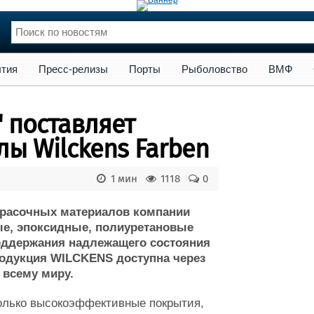
сс-релизы
Порты
Рыболовство
ВМФ
Образование
Яхт
тия
Пресс-релизы
Порты
Рыболовство
ВМФ
нции
Флот
и и семинары
Галерея флота
 поставляет
и
Форум
Отзывы
ы Wilckens Farben
Все службы
1 мин
1118
0
красочных материалов компании
е, эпоксидные, полиуретановые
поддержания надлежащего состояния
родукция WILCKENS доступна через
 всему миру.
только высокоэффективные покрытия,