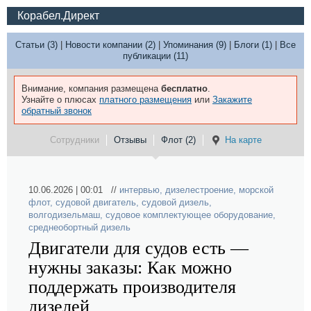
Корабел.Директ
Статьи (3)
|
Новости компании (2)
|
Упоминания (9)
|
Блоги (1)
|
Все
публикации (11)
Внимание, компания размещена
бесплатно
.
Узнайте о плюсах
платного размещения
или
Закажите
обратный звонок
Сотрудники
Отзывы
Флот (2)
На карте
10.06.2026 | 00:01 //
интервью
,
дизелестроение
,
морской
флот
,
судовой двигатель
,
судовой дизель
,
волгодизельмаш
,
судовое комплектующее оборудование
,
среднеобортный дизель
Двигатели для судов есть —
нужны заказы: Как можно
поддержать производителя
дизелей