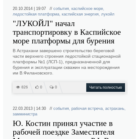
20.10.2014 | 19:07 //
события
,
каспийское море
,
ледостойкая платформа
,
каспийская энергия
,
лукойл
"ЛУКОЙЛ" начал
транспортировку в Каспийское
море платформы для бурения
В Астрахани завершено строительство береговой
части верхнего строения ледостойкой стационарной
платформы №1 (ЛСП-1), предназначенной для
бурения и эксплуатации скважин на месторождения
им В.Филановского.
826
0
0
Читать полностью
22.03.2013 | 14:30 //
события
,
рабочая встреча
,
астрахань
,
замминистра
Ю. Костин принял участие в
рабочей поездке Заместителя