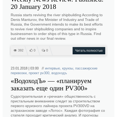
20 January 2018
Russia starts reviving the river shipbuilding According to
Denis Manturov, the Minister of Industry and Trade of
Russia, the Government intends to make its best efforts
to revive river shipbuilding companies and to inspire
businessmen to order ships of this type in Russia. Find
out other news in our final review.
392
0
0
Читать полностью
23.01.2018 | 03:00 //
интервью
,
круизы
,
пассажирские
перевозки
,
проект pv300
,
водоходъ
«ВодоходЪ» — «планируем
заказать еще один PV300»
Судостроительная и «речная» общественность с
пристальным вниманием следит за строительством
первого круизного лайнера проекта PV300VD на
астраханском заводе «Лотос». Каждая фотография со
стапеля проходит критический анализ. И прогнозы