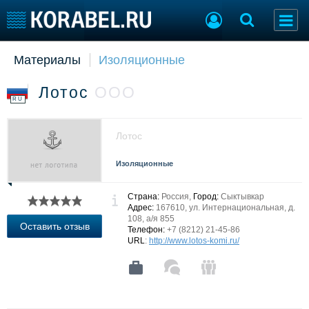
Материалы
Изоляционные
Судостроение
Торговая площадка
Пульс
Доска объявлений
Лотос
ООО
Новости
Продажа флота
RU
Компании
Оборудование
Репутация
Изделия
Лотос
Работа
Материалы
Крюинг
Услуги
Изоляционные
Журнал
Реклама
Страна:
Россия,
Город:
Сыктывкар
Адрес:
167610, ул. Интернациональная, д.
108, а/я 855
Оставить отзыв
Телефон:
+7 (8212) 21-45-86
Конференции
Флот
URL
:
http://www.lotos-komi.ru/
Выставки и семинары
Галерея флота
Личности
Форум
Словарь
Отзывы
Все службы