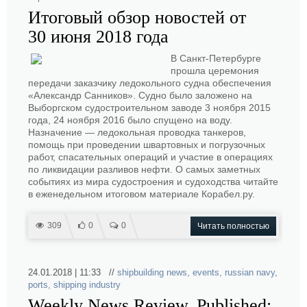
Итоговый обзор новостей от
30 июня 2018 года
В Санкт-Петербурге
прошла церемония
передачи заказчику ледокольного судна обеспечения
«Александр Санников». Судно было заложено на
Выборгском судостроительном заводе 3 ноября 2015
года, 24 ноября 2016 было спущено на воду.
Назначение — ледокольная проводка танкеров,
помощь при проведении швартовных и погрузочных
работ, спасательных операций и участие в операциях
по ликвидации разливов нефти. О самых заметных
событиях из мира судостроения и судоходства читайте
в еженедельном итоговом материале Корабел.ру.
309
0
0
Читать полностью
24.01.2018 | 11:33 //
shipbuilding news
,
events
,
russian navy
,
ports
,
shipping industry
Weekly News Review. Published: