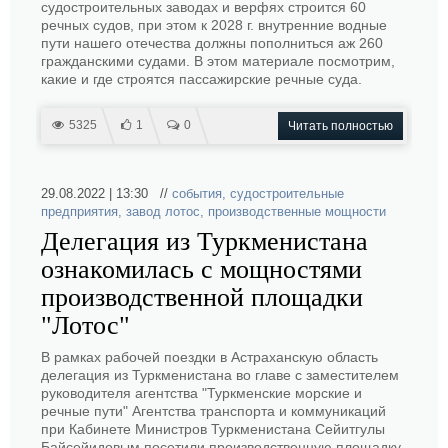
судостроительных заводах и верфях строится 60
речных судов, при этом к 2028 г. внутренние водные
пути нашего отечества должны пополниться аж 260
гражданскими судами. В этом материале посмотрим,
какие и где строятся пассажирские речные суда.
5325
1
0
Читать полностью
29.08.2022 | 13:30 //
события
,
судостроительные
предприятия
,
завод лотос
,
производственные мощности
Делегация из Туркменистана
ознакомилась с мощностями
производственной площадки
"Лотос"
В рамках рабочей поездки в Астраханскую область
делегация из Туркменистана во главе с заместителем
руководителя агентства "Туркменские морские и
речные пути" Агентства транспорта и коммуникаций
при Кабинете Министров Туркменистана Сейитгулы
Байсейидовым посетили производственную площадку