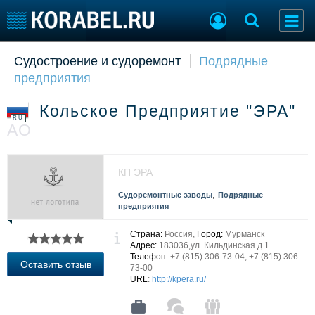
Судостроение и судоремонт
Подрядные
Судостроение
Торговая площадка
предприятия
Пульс
Доска объявлений
Новости
Продажа флота
Кольское Предприятие "ЭРА"
Компании
Оборудование
RU
АО
Репутация
Изделия
Работа
Материалы
Крюинг
Услуги
КП ЭРА
Журнал
,
Судоремонтные заводы
Подрядные
Реклама
предприятия
Страна:
Россия,
Город:
Мурманск
Конференции
Флот
Адрес:
183036,ул. Кильдинская д.1.
Телефон:
+7 (815) 306-73-04, +7 (815) 306-
Выставки и семинары
Галерея флота
Оставить отзыв
73-00
Личности
Форум
URL
:
http://kpera.ru/
Словарь
Отзывы
Все службы