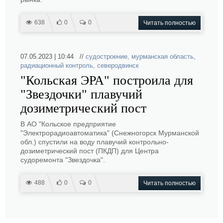
638
0
0
Читать полностью
07.05.2023 | 10:44 //
судостроение
,
мурманская область
,
радиационный контроль
,
северодвинск
"Кольская ЭРА" построила для
"Звездочки" плавучий
дозиметрический пост
В АО "Кольское предприятие
"Электрорадиоавтоматика" (Снежногорск Мурманской
обл.) спустили на воду плавучий контрольно-
дозиметрический пост (ПКДП) для Центра
судоремонта "Звездочка".
488
0
0
Читать полностью