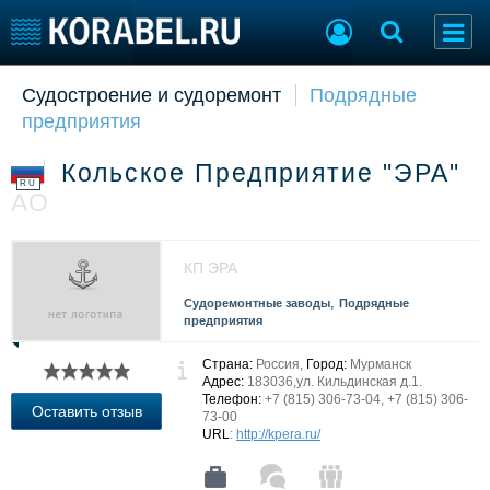
Судостроение и судоремонт
Подрядные
Судостроение
Торговая площадка
предприятия
Пульс
Доска объявлений
Новости
Продажа флота
Кольское Предприятие "ЭРА"
Компании
Оборудование
RU
АО
Репутация
Изделия
Работа
Материалы
Крюинг
Услуги
КП ЭРА
Журнал
,
Судоремонтные заводы
Подрядные
Реклама
предприятия
Страна:
Россия,
Город:
Мурманск
Конференции
Флот
Адрес:
183036,ул. Кильдинская д.1.
Телефон:
+7 (815) 306-73-04, +7 (815) 306-
Выставки и семинары
Галерея флота
Оставить отзыв
73-00
Личности
Форум
URL
:
http://kpera.ru/
Словарь
Отзывы
Все службы