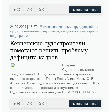
37
0
0
Читать полностью
24.09.2024 | 18:27 //
образование
,
крым
,
трудоустройство
,
судостроительные предприятия
,
выпускники
,
сотрудники
предприятия
Керченские судостроители
помогают решить проблему
дефицита кадров
В музее
Судостроительного
завода имени Б. Е. Бутомы состоялось вручение
именных открыток от Главы Республики Крым С. В.
Аксёнова 19-ти трудоустроенным выпускникам ОПЦ в
отрасли машиностроения и выпускникам
Судомеханического техникума ФГБОУ ВО «КГМТУ».
93
0
0
Читать полностью