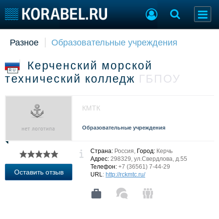
Разное
Образовательные учреждения
Судостроение
Торговая площадка
Пульс
Доска объявлений
Керченский морской
Новости
Продажа флота
RU
технический колледж
ГБПОУ
Компании
Оборудование
Репутация
Изделия
Работа
Материалы
КМТК
Крюинг
Услуги
Журнал
Образовательные учреждения
Реклама
Страна:
Россия,
Город:
Керчь
Адрес:
298329, ул.Свердлова, д.55
Телефон:
+7 (36561) 7-44-29
Конференции
Флот
Оставить отзыв
URL
:
http://rckmtc.ru/
Выставки и семинары
Галерея флота
Личности
Форум
Словарь
Отзывы
Все службы