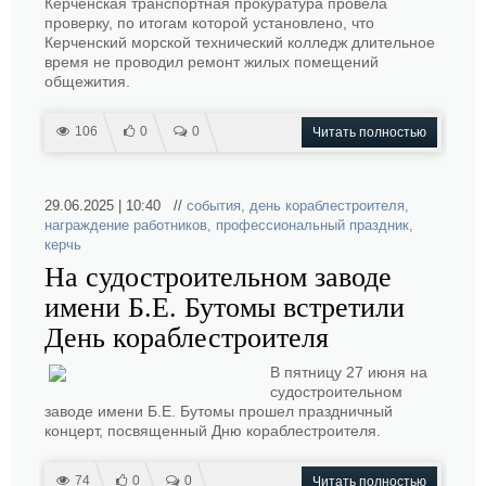
Керченская транспортная прокуратура провела
проверку, по итогам которой установлено, что
Керченский морской технический колледж длительное
время не проводил ремонт жилых помещений
общежития.
106
0
0
Читать полностью
29.06.2025 | 10:40 //
события
,
день кораблестроителя
,
награждение работников
,
профессиональный праздник
,
керчь
На судостроительном заводе
имени Б.Е. Бутомы встретили
День кораблестроителя
В пятницу 27 июня на
судостроительном
заводе имени Б.Е. Бутомы прошел праздничный
концерт, посвященный Дню кораблестроителя.
74
0
0
Читать полностью