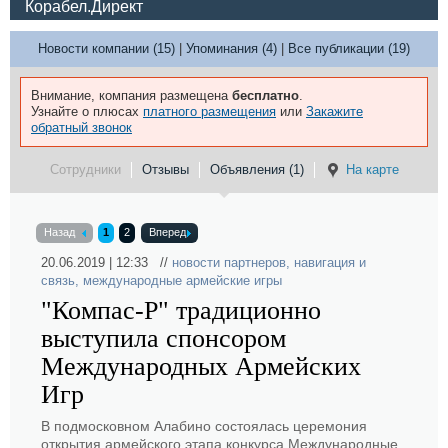
Корабел.Директ
Новости компании (15)
|
Упоминания (4)
|
Все публикации (19)
Внимание, компания размещена
бесплатно
.
Узнайте о плюсах
платного размещения
или
Закажите
обратный звонок
Сотрудники
Отзывы
Объявления (1)
На карте
Назад
1
2
Вперед
20.06.2019 | 12:33 //
новости партнеров
,
навигация и
связь
,
международные армейские игры
"Компас-Р" традиционно
выступила спонсором
Международных Армейских
Игр
В подмосковном Алабино состоялась церемония
открытия армейского этапа конкурса Международные