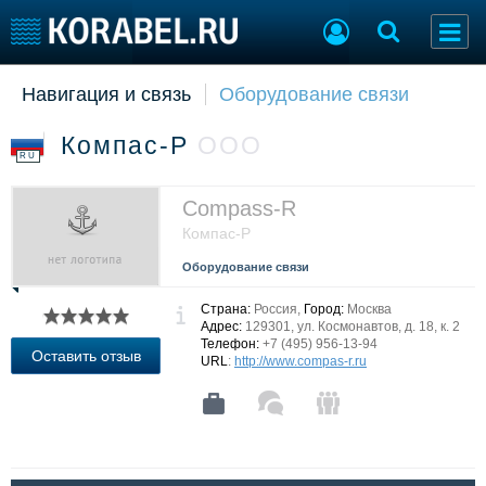
Навигация и связь
Оборудование связи
Судостроение
Торговая площадка
Пульс
Доска объявлений
Компас-Р
ООО
Новости
Продажа флота
RU
Компании
Оборудование
Репутация
Изделия
Compass-R
Работа
Материалы
Компас-Р
Крюинг
Услуги
Оборудование связи
Журнал
Реклама
Страна:
Россия,
Город:
Москва
Адрес:
129301, ул. Космонавтов, д. 18, к. 2
Телефон:
+7 (495) 956-13-94
Оставить отзыв
URL
:
http://www.compas-r.ru
Конференции
Флот
Выставки и семинары
Галерея флота
Личности
Форум
Словарь
Отзывы
Все службы