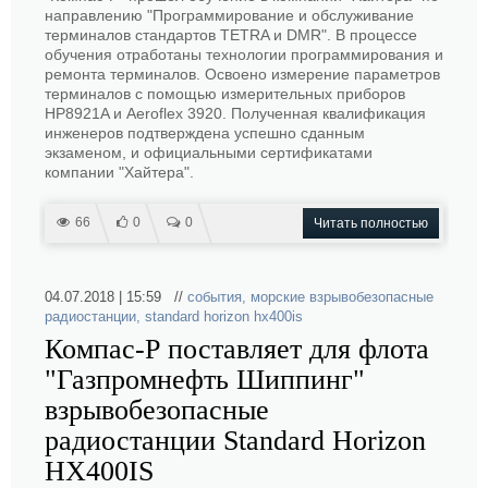
направлению "Программирование и обслуживание
терминалов стандартов TETRA и DMR". В процессе
обучения отработаны технологии программирования и
ремонта терминалов. Освоено измерение параметров
терминалов с помощью измерительных приборов
HP8921A и Aeroflex 3920. Полученная квалификация
инженеров подтверждена успешно сданным
экзаменом, и официальными сертификатами
компании "Хайтера".
66
0
0
Читать полностью
04.07.2018 | 15:59 //
события
,
морские взрывобезопасные
радиостанции
,
standard horizon hx400is
Компас-Р поставляет для флота
"Газпромнефть Шиппинг"
взрывобезопасные
радиостанции Standard Horizon
HX400IS