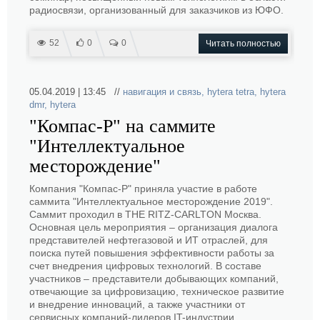
радиосвязи, организованный для заказчиков из ЮФО.
52
0
0
Читать полностью
05.04.2019 | 13:45 //
навигация и связь
,
hytera tetra
,
hytera
dmr
,
hytera
"Компас-Р" на саммите
"Интеллектуальное
месторождение"
Компания "Компас-Р" приняла участие в работе
саммита "Интеллектуальное месторождение 2019".
Саммит проходил в THE RITZ-CARLTON Москва.
Основная цель мероприятия – организация диалога
представителей нефтегазовой и ИТ отраслей, для
поиска путей повышения эффективности работы за
счет внедрения цифровых технологий. В составе
участников – представители добывающих компаний,
отвечающие за цифровизацию, техническое развитие
и внедрение инноваций, а также участники от
сервисных компаний-лидеров IT-индустрии.