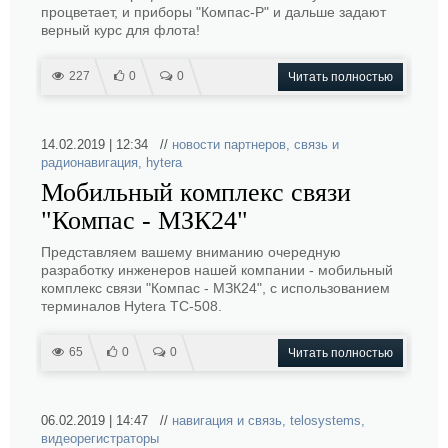
процветает, и приборы "Компас-Р" и дальше задают
верный курс для флота!
227
0
0
Читать полностью
14.02.2019 | 12:34 //
новости партнеров
,
связь и
радионавигация
,
hytera
Мобильный комплекс связи
"Компас - МЗК24"
Представляем вашему вниманию очередную
разработку инженеров нашей компании - мобильный
комплекс связи "Компас - МЗК24", с использованием
терминалов Hytera TC-508.
65
0
0
Читать полностью
06.02.2019 | 14:47 //
навигация и связь
,
telosystems
,
видеорегистраторы