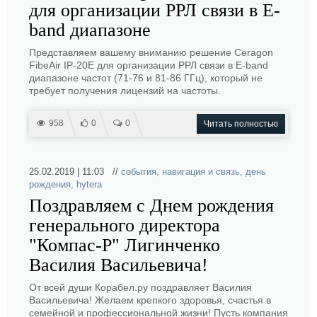
для организации РРЛ связи в E-
band диапазоне
Представляем вашему вниманию решение Ceragon
FibeAir IP-20E для организации РРЛ связи в E-band
диапазоне частот (71-76 и 81-86 ГГц), который не
требует получения лицензий на частоты.
958
0
0
Читать полностью
25.02.2019 | 11:03 //
события
,
навигация и связь
,
день
рождения
,
hytera
Поздравляем с Днем рождения
генерального директора
"Компас-Р" Лигинченко
Василия Васильевича!
От всей души Корабел.ру поздравляет Василия
Васильевича! Желаем крепкого здоровья, счастья в
семейной и профессиональной жизни! Пусть компания