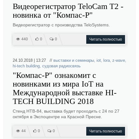
Видеорегистратор TeloCam T2 -
новинка от "Компас-Р"
Видеорегистратор с производства TeloSystems.
440
0
0
Читать полностью
24.10.2018 | 13:27 //
выставки и семинары
,
iot
,
lora
,
z-wave
,
hi-tech building
,
судовая радиосвязь
"Компас-Р" ознакомит с
новинками из мира IoT на
Международной выставке HI-
TECH BUILDING 2018
Стенд НТВ-84, выставка будет проходить с 24 по 27
октября в Экспоцентре на Красной Пресне.
44
0
0
Читать полностью