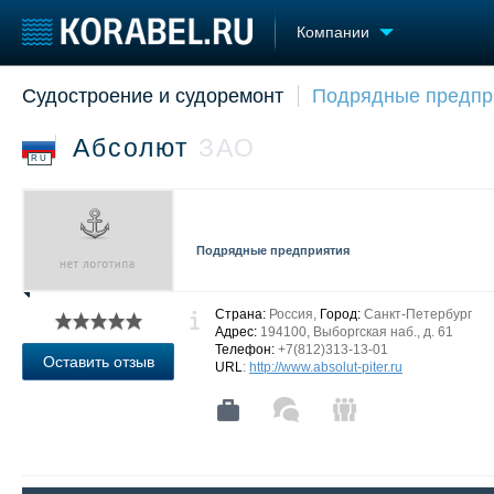
Компании
Судостроение и судоремонт
Подрядные предпр
Судостроение
Торговая площадка
Конфере
Пульс
Доска объявлений
Выставк
Абсолют
ЗАО
Новости
Продажа флота
Личност
RU
Компании
Оборудование
Словарь
Репутация
Изделия
Работа
Материалы
Подрядные предприятия
Крюинг
Услуги
Журнал
Реклама
Страна:
Россия,
Город:
Санкт-Петербург
Адрес:
194100, Выборгская наб., д. 61
Телефон:
+7(812)313-13-01
Оставить отзыв
URL
:
http://www.absolut-piter.ru