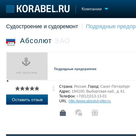
Компании
Судостроение и судоремонт
Подрядные предпр
Судостроение
Торговая площадка
Конфере
Пульс
Доска объявлений
Выставк
Абсолют
ЗАО
Новости
Продажа флота
Личност
RU
Компании
Оборудование
Словарь
Репутация
Изделия
Работа
Материалы
Подрядные предприятия
Крюинг
Услуги
Журнал
Реклама
Страна:
Россия,
Город:
Санкт-Петербург
Адрес:
194100, Выборгская наб., д. 61
Телефон:
+7(812)313-13-01
Оставить отзыв
URL
:
http://www.absolut-piter.ru